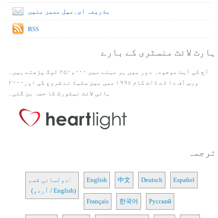
بذریعہ ای۔میل ممبر بنیں
RSS
ہارٹ لائٹ منسٹری کے بارے
آج کی آیت موجودہ دور میں ہر مہنے میں ۲۵۰،۰۰۰ لوگ پڑھتے ہیں۔
ورس آف دا ڈے ڈاٹ کام ۱۹۹۸ میں بین سٹیڈ نے شروع کی اور۲۰۰۰
ہائی لائٹ نیٹورک کا حصہ بن گئی۔
ترجمہ
Español
Deutsch
中文
English
دولسانی قسم:
(اُردو / English)
Français
한국어
Русский