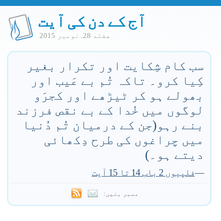
آج کے دن کی آیت
هفته 28. نومبر 2015
سب کام شِکایت اور تکرار بغیر
کِیا کرو۔ تاکہ تُم بے عَیب اور
بھولے ہو کر ٹیڑھے اور کجرَو
لوگوں میں خُدا کے بے نقص فرزند
بنے رہو(جن کے درمیان تُم دُنیا
میں چراغوں کی طرح دِکھائی
دیتے ہو۔)
—
فلپیوں 2 باب 14 تا 15 آیت
ممبر بنیں: