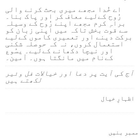
اے خُدا مجھے میری بحث کرنے والی
رُوح کےلیے معاف کر اور پاک بنا۔
براہِ کرم مجھے اپنے رُوح کے وسیلہ
سے قوت بخش تاکہ میں اپنی زبان کو
برکت دینے اور تعمیری کاموں کےلیے
استعمال کروں، نہ کہ حوصلہ شکنی
اور نیچا دکھانے کےلیے۔ یسُوع
کےنام میں مانگتا ہوں۔ آمین۔
آج کی آیت پر دعا اور خیالات فل وئیر
لکھتے ہیں
اظہارِ خیال
ممبر بنیں