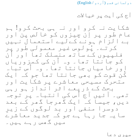
دولسانی قسم (اُردو / English)
آج کی آیت پر خیالات
شکایت نہ کرو اور نہ ہی بحث کرو! ہم
عام طور پر اِن چیزوں کو خالص پن اور
بے الزام ہونے کےلیے استعمال نہیں
کرتے۔ پُولوس غیر معمولی طور پر
فلپیوں کے ساتھ منسلک تھا اور اُن
کو جانتا تھا۔ وہ اُن کی کمزوریاں
اور خامیاں جانتا تھا۔ وہ اُس تباہ
کُن قوت کو بھی جانتا تھا جو کہ ایک
متحرک مسیحی معاشرے پر شکایت اور
بحث کے ذریعے اثر انداز ہو رہی
تھی۔ آئیں آج اُس کی انتباہ پر توجہ
دیں، جیسا کہ ایک گھرجا گھر کے بعد
دوسرا منفی اور بد لوگوں کے زیرِ
سایہ جا رہا ہے جو کہ جدید معاشرے
میں گھس رہے ہیں۔
میری دعا