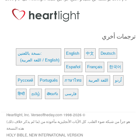
ترجمات أخري
Deutsch
中文
English
نسخة باللغتين:
(اللغة العربية / English)
Español
Français
한국어
اُردو
اللغة العربية
ภาษาไทย
Português
Русский
فارسی
తెలుగు
தமிழ்
हिन्दी
© 1998-2026 Heartlight, Inc. Verseoftheday.com
هو جزأ من شبكة ضوء القلب. كل الأيات الأنجليزية مأخوذة من (ما لم يذكر خلاف ذلك)
هذه النسخة
HOLY BIBLE, NEW INTERNATIONAL VERSION