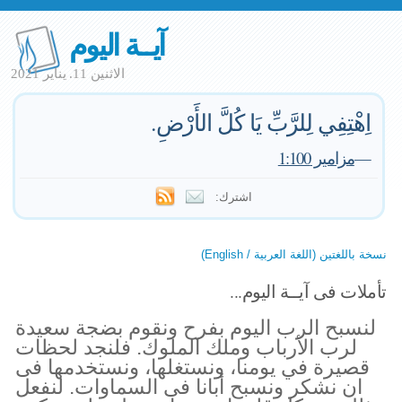
آيــة اليوم
الاثنين 11. يناير 2021
اِهْتِفِي لِلرَّبِّ يَا كُلَّ الأَرْضِ.
—
مزامير 1:100
اشترك:
نسخة باللغتين (اللغة العربية / English)
تأملات فى آيــة اليوم...
لنسبح الرب اليوم بفرح ونقوم بضجة سعيدة
لرب الأرباب وملك الملوك. فلنجد لحظات
قصيرة في يومنا، ونستغلها، ونستخدمها فى
ان نشكر ونسبح أبانا فى السماوات. لنفعل