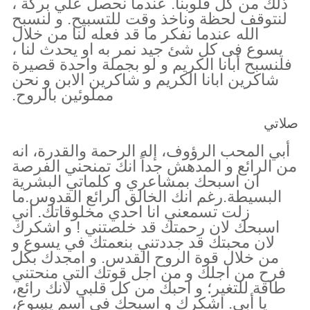
ذلك من كل قلوبنا. عندما نحصل علي بركة ،
لنتوقف لحظة وناخذ وقت للتسبيح. و لنسبح
الله عندما نفكر ما قد فعله لنا من خلال
يسوع فى كل شئ جيد نمر به او يحدث لنا ،
فلنسبح أبانا الكريم و لو بجملة واحدة قصيرة
شاكرين ابانا الكريم و شاكرين الابن و نحن
مملوئين بالروح.
صلاتي
أبي المحب الرؤوف، إله الرحمة والقدرة، انه
من الرائع و المدهش جداً انك تمنحني الفرصة
ان اسبحك بمشاعري و كلماتي البشرية
البسيطة.رغم انك الخالق الرائع القدوس.ما
زلت تسمعني انا احدي مخلوقاتك. اني
اسبحك لان رحمتك قد خلصتني ! و اشكرك
لان محبتك قد جددتني بنعمتك في يسوع و
من خلال قوة الروح القدس. و امجدك بكل
فرح من اجلك و من اجل قوتك التي منحتني
طاقة للتغير؛ و احبك من كل قلبي لانك رائع،
يا أبي. اشكرك و اسبحك في اسم يسوع،