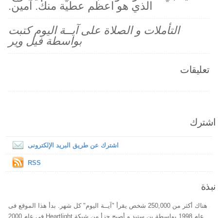
الذي هو اعظم عطية منك. آمين.
التأملات و الصلاة على آيــة اليوم كتبت
بواسطة فيل وير
تعليقات
اشترك
اشترك عن طريق البريد الإلكترونى
RSS
نبذة
هناك أكثر من 250,000 شخص يقرأ "آيــة اليوم" كل شهر. بدأ هذا الموقع فى
عام 1998 بواسطة بن ستيد و أصبح جزأ من شبكة Heartlight فى عام 2000