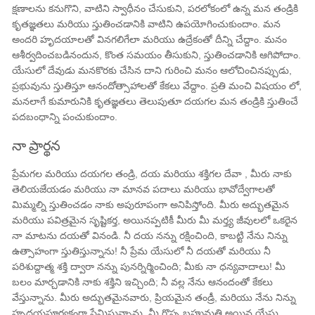
క్షణాలను కనుగొని, వాటిని స్వాధీనం చేసుకుని, పరలోకంలో ఉన్న మన తండ్రికి
కృతజ్ఞతలు మరియు స్తుతించడానికి వాటిని ఉపయోగించుకుందాం. మన
అందరి హృదయాలతో వినగలిగేలా మరియు ఉద్రేకంతో దీన్ని చేద్దాం. మనం
ఆశీర్వదించబడినందున, కొంత సమయం తీసుకుని, స్తుతించడానికి ఆగిపోదాం.
యేసులో దేవుడు మనకొరకు చేసిన దాని గురించి మనం ఆలోచించినప్పుడు,
ప్రభువును స్తుతిస్తూ ఆనందోత్సాహాలతో కేకలు వేద్దాం. ప్రతి మంచి విషయం లో,
మనలాగే కుమారునికి కృతజ్ఞతలు తెలుపుతూ దయగల మన తండ్రికి స్తుతించే
పదబంధాన్ని పంచుకుందాం.
నా ప్రార్థన
ప్రేమగల మరియు దయగల తండ్రి, దయ మరియు శక్తిగల దేవా , మీరు నాకు
తెలియజేయడం మరియు నా మానవ పదాలు మరియు భావోద్వేగాలతో
మిమ్మల్ని స్తుతించడం నాకు అపురూపంగా అనిపిస్తోంది. మీరు అద్భుతమైన
మరియు పవిత్రమైన సృష్టికర్త, అయినప్పటికీ మీరు మీ మర్త్య జీవులలో ఒకరైన
నా మాటను దయతో వినండి. నీ దయ నన్ను రక్షించింది, కాబట్టి నేను నిన్ను
ఉత్సాహంగా స్తుతిస్తున్నాను! నీ ప్రేమ యేసులో నీ దయతో మరియు నీ
పరిశుద్దాత్మ శక్తి ద్వారా నన్ను పునర్నిర్మించింది; మీకు నా ధన్యవాదాలు! మీ
బలం మార్చడానికి నాకు శక్తిని ఇచ్చింది; నీ వల్ల నేను ఆనందంతో కేకలు
వేస్తున్నాను. మీరు అద్భుతమైనవారు, ప్రియమైన తండ్రీ, మరియు నేను నిన్ను
హృదయపూర్వకంగా ప్రేమిస్తున్నాను. మీ గొప్ప బహుమతి అయిన యేసు