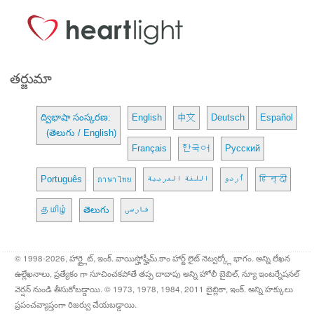
తర్జుమా
ద్విభాషా సంస్కరణ:
English
中文
Deutsch
Español
(తెలుగు / English)
Français
한국어
Русский
Português
ภาษาไทย
اللغة العربية
اُردو
हिन्दी
தமிழ்
తెలుగు
فارسی
© 1998-2026, హార్ట్లైట్, ఇంక్. వాయిస్హోఫ్హీమ్.కాం హార్ట్ లైట్ నెట్వర్క్లో భాగం. అన్ని లేఖన
ఉల్లేఖనాలు, ప్రత్యేకం గా సూచించకపోతే తప్ప దాదాపు అన్ని హోలీ బైబిల్, న్యూ ఇంటర్నేషనల్
వెర్షన్ నుండి తీసుకోబడ్డాయి. © 1973, 1978, 1984, 2011 బైబ్లికా, ఇంక్. అన్ని హక్కులు
ప్రపంచవ్యాప్తంగా రిజర్వు చేయబడ్డాయి.