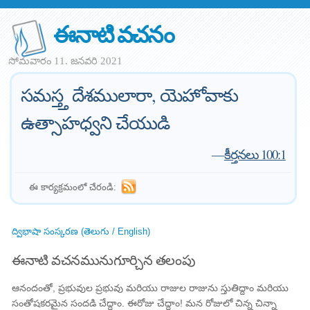
ఈనాటి వచనం
సోమవారం 11. జనవరి 2021
సమస్త్త దేశములారా, యెహోవాకు
ఉత్సాహధ్వని చేయుడి
—
కీర్తనలు 100:1
ఈ కార్యక్రమంలో చేరండి:
ద్విభాషా సంస్కరణ (తెలుగు / English)
ఈనాటి వచనమునుగూర్చిన తలంపు
ఆనందంతో, ప్రభువుల ప్రభువు మరియు రాజుల రాజును స్తుతిద్దాం మరియు
సంతోషకరమైన సందడి చేద్దాం. ఈరోజు చేద్దాం! మన రోజులో చిన్న చిన్నా