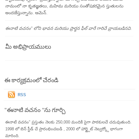
నామంలో నా కృతజ్ఞతలు, మహిమ మరియు సంతోషకరమైన స్తుతులను
అందజేస్తున్నాను. ఆమెన్.
ఈనాటి వచనం" లోని భావన మరియు ప్రార్థన ఫీల్ వారే గారిచే వ్రాయబడినవి.
మీ అభిప్రాయములు
ఈ కార్యక్రమంలో చేరండి
RSS
"ఈనాటి వచనం "ను గూర్చి
ఈనాటి వచనం" ప్రస్తుతం నెలకు 250,000 మందికి పైగా పాఠకులచే చదువుతుంది.
1998 లో బెన్ స్టీడ్ చే ప్రారంభించబడి , 2000 లో హార్ట్లైట్ నెట్వర్క్లో భాగంగా
మారింది.