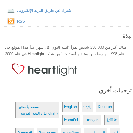
اشترك عن طريق البريد الإلكترونى
RSS
نبذة
هناك أكثر من 250,000 شخص يقرأ "آيــة اليوم" كل شهر. بدأ هذا الموقع فى
عام 1998 بواسطة بن ستيد و أصبح جزأ من شبكة Heartlight فى عام 2000
ترجمات أخري
Deutsch
中文
English
نسخة باللغتين:
(اللغة العربية / English)
Español
Français
한국어
اُردو
اللغة العربية
ภาษาไทย
Português
Русский