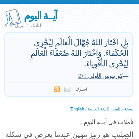
آيــة اليوم
الثلاثاء 1. أبريل 2025
بَلِ اخْتَارَ اللهُ جُهَّالَ الْعَالَمِ لِيُخْزِيَ
الْحُكَمَاءَ. وَاخْتَارَ اللهُ ضُعَفَاءَ الْعَالَمِ
لِيُخْزِيَ الأَقْوِيَاءَ.
—
كورنثوس الأولى 27:1
اشترك:
نسخة باللغتين (اللغة العربية / English)
تأملات فى آيــة اليوم...
الصليب هو رمز مهين عندما يعرض في شكله