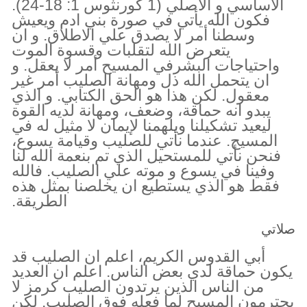
الأساسي و الأصلي (1 كورنثوس 1: 18-24).
فكون الله يأتي في صورة بني ادم ويعيش
وسطنا أمر لا يصدق علي الاطلاق. و ان
يتعرض الله لتقلبات وقسوة الموت
واحتياجات البشرفي المسيح أمر لا يعقل. و
ان يتحمل الله ذل ومهانة الصليب أمر غير
معقول. لكن هذا هو الحق الكتابي. و الذي
يبدو انه حماقة، وضعف، ومهانة لديه القوة
ليعيد تشكيلنا ويلهمنا لإيمان لا مثيل له في
المسيح. عندما نأتي للصليب وقيامة يسوع،
فنحن نأتي للمستحيل الذي تم بنعمة الله لنا
وفينا في يسوع و موته علي الصليب. فالله
فقط هو الذي يستطيع ان يخلصنا بمثل هذه
الطريقة.
صلاتي
أبي القدوس الكريم، اعلم ان الصليب قد
يكون حماقة لدي بعض الناس. اعلم ان العديد
من الناس الذين يرتدون الصليب كرمز لا
يحترمون المسيح لما فعله فوق الصليب. لكن