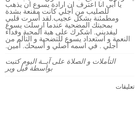
يا أبي انا اعترف ان ارادة يسوع ان يذهب
للصليب من أجلي كانت مقنعة بشدة
ومطمئنة بشكل عجيب.لقد أسرت قلبي
بمحبتك المضحية عندما ارسلت يسوع
ليفديني. اشكرك على هبة المحبة وفداء
النعمة و استعداد يسوع للتضحية و التألم من
أجلي . في اسمه أصلي و أسبحك. آمين.
التأملات و الصلاة على آيــة اليوم كتبت
بواسطة فيل وير
تعليقات