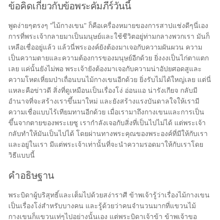
ข้อคิดเกี่ยวกับข้อพระคัมภีร์วันนี้
พูดง่ายๆตรงๆ "ไม้กางเขน" ก็คือเครื่องหมายของการสาปแช่งดีๆนี่เอง
การที่พระเจ้ากลายมาเป็นมนุษย์และใช้ชีวิตอยู่ท่ามกลางพวกเรา มันก็
เหลือเชื่ออยู่แล้ว แล้วนี่พระองค์ยังต้องมาเจอกับความผันผวน ความ
เป็นความตายและความต้องการของมนุษย์อีกด้วย ยิ่งงงเป็นไก่ตาแตก
เลย แค่นั้นยังไม่พอ พระเจ้ายังต้องมาเจอกับความน่าอัปยศอดสูและ
ความโหดเหี่ยมป่าเถื่อนบนไม้กางเขนอีกด้วย ยิ่งรับไม่ได้ใหญ่เลย แต่นี่
แหละคือข่าวดี สิ่งที่ดูเหมือนเป็นเรื่องโง่ อ่อนแอ น่ารังเกียจ กลับมี
อำนาจที่จะสร้างเราขึ้นมาใหม่ และยังสร้างแรงบันดาลใจให้เรามี
ความเชื่อแบบไร้เทียมทานอีกด้วย เมื่อเรามาถึงกางเขนและการเป็น
ขึ้นจากตายของพระเยซู เรากำลังเจอกับสิ่งที่เป็นไปไม่ได้ แต่พระเจ้า
กลับทำให้มันเป็นไปได้ โดยผ่านทางพระคุณของพระองค์ที่มีให้กับเรา
และอยู่ในเรา มีแต่พระเจ้าเท่านั้นที่จะนำความรอดมาให้กับเราโดย
วิธีแบบนี้
คำอธิษฐาน
พระบิดาผู้บริสุทธิ์และเต็มไปด้วยสง่าราศี ข้าพเจ้ารู้ว่าเรื่องไม้กางเขน
เป็นเรื่องโง่สำหรับบางคน และรู้ด้วยว่าคนจำนวนมากที่แขวนไม้
กางเขนก็แขวนเท่ๆไปอย่างนั้นเอง แต่พระบิดาเจ้าข้า ข้าพเจ้าขอ