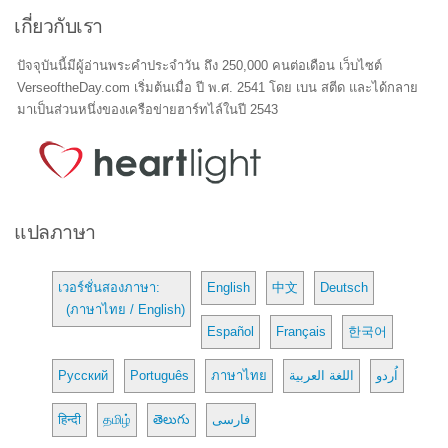
เกี่ยวกับเรา
ปัจจุบันนี้มีผู้อ่านพระคำประจำวัน ถึง 250,000 คนต่อเดือน เว็บไซต์
VerseoftheDay.com เริ่มต้นเมื่อ ปี พ.ศ. 2541 โดย เบน สตีด และได้กลาย
มาเป็นส่วนหนึ่งของเครือข่ายฮาร์ทไล์ในปี 2543
แปลภาษา
เวอร์ชั่นสองภาษา:
English
中文
Deutsch
(ภาษาไทย / English)
Español
Français
한국어
Русский
Português
ภาษาไทย
اللغة العربية
اُردو
हिन्दी
தமிழ்
తెలుగు
فارسی