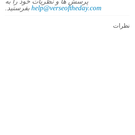
پرسش ها و نظریات خود را به
help@verseoftheday.com
بفرستید.
نظرات