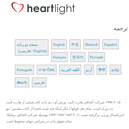
ترجمه
Español
Deutsch
中文
English
نسخه دو زبانه:
(فارسی / English)
Français
한국어
Русский
தமிழ்
हिन्दी
اُردو
اللغة العربية
ภาษาไทย
Português
فارسی
తెలుగు
۱۹۹۸-۲۰۱۵ شرکت الحاقی هارت لایت. ورس آو ذ دی دات کام بخشی از هارت لایت
نت ورک است. تمام نقل قولها ( مگر اینکه قید شده باشد) از کتاب مقدس٬ نیو
انترناشنال ورژن برگرفته شده. ۱۹۷۳٬۱۹۷۸٬۱۹۸۴٬۲۰۱۱ بوسیله شرکت الحاقی بیبلیکا.
تمام حقوق چاپ در سراسر جهان محفوظ است