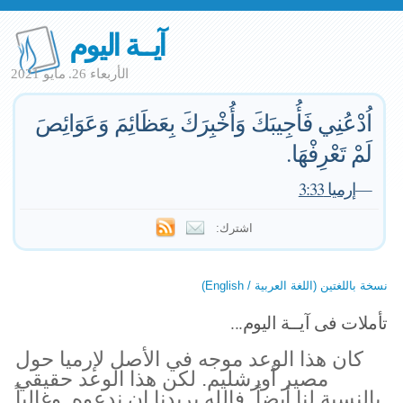
آيــة اليوم
الأربعاء 26. مايو 2021
اُدْعُنِي فَأُجِيبَكَ وَأُخْبِرَكَ بِعَظَائِمَ وَعَوَائِصَ
لَمْ تَعْرِفْهَا.
—
إرميا 3:33
اشترك:
نسخة باللغتين (اللغة العربية / English)
تأملات فى آيــة اليوم...
كان هذا الوعد موجه في الأصل لإرميا حول
مصير أورشليم. لكن هذا الوعد حقيقي
بالنسبة لنا أيضاً. فالله يريدنا ان ندعوه. وغالباً