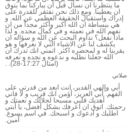
ما ينتظرنا ان نسأل قبل أن يباركنا بما يتوق
ان يعطينا. ومع ذلك نحن نفتقر للقدرة على
إدراك واستقبال الحقيقة العظمي عن الله. و
هي ببساطة ان الله أكبر وأكثر مجداً من ان
نفهم الله في نعمته و في كمال مجده. و لذا
ماذا نفعل؟ نداوم البحث عن الله و سؤاله ان
يكشف لنا عن الاشياء التي لا نعرفها و هو
يقربنا له و لمحضره اكثر. اتمني انك تدرك ان
الله جعلنا نطلبه و ندعوه و نجده و نعرفه
(امثال 17:27-28). .
صلاتي
أبي وإلهي القدير، انت ابعد من قدرتي على
الفهم. أبي العزيز، أؤمن انك قريب و لا فاني
أهديك قلبي مسبحا لجلالك و نعمتك و
رحمتك. اتوق ان اعرفك بشكل أفضل، يا أبتي
اطلبك و ادعوك و اسبحك. في اسم يسوع.
آمين.