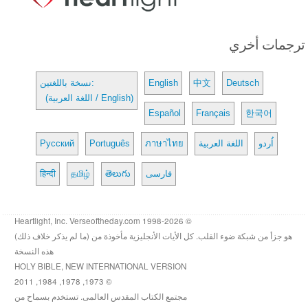
ترجمات أخري
Deutsch
中文
English
نسخة باللغتين:
(اللغة العربية / English)
Español
Français
한국어
اُردو
اللغة العربية
ภาษาไทย
Português
Русский
فارسی
తెలుగు
தமிழ்
हिन्दी
© 1998-2026 Heartlight, Inc. Verseoftheday.com
هو جزأ من شبكة ضوء القلب. كل الأيات الأنجليزية مأخوذة من (ما لم يذكر خلاف ذلك)
هذه النسخة
HOLY BIBLE, NEW INTERNATIONAL VERSION
© 1973, 1978, 1984, 2011
مجتمع الكتاب المقدس العالمى. تستخدم بسماح من