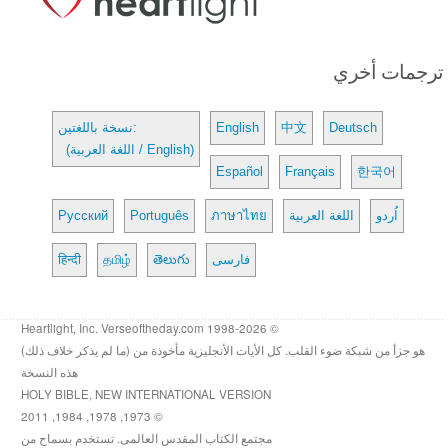
ترجمات أخري
Deutsch
中文
English
نسخة باللغتين:
(اللغة العربية / English)
Español
Français
한국어
اُردو
اللغة العربية
ภาษาไทย
Português
Русский
فارسی
తెలుగు
தமிழ்
हिन्दी
© 1998-2026 Heartlight, Inc. Verseoftheday.com
هو جزأ من شبكة ضوء القلب. كل الأيات الأنجليزية مأخوذة من (ما لم يذكر خلاف ذلك)
هذه النسخة
HOLY BIBLE, NEW INTERNATIONAL VERSION
© 1973, 1978, 1984, 2011
مجتمع الكتاب المقدس العالمى. تستخدم بسماح من