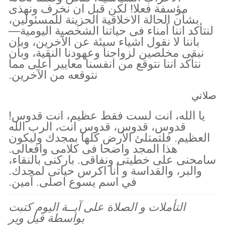
مؤسفة فعلا! لكن قبل ان نخرف ونهذى
بشأن الحالة الاخلاقية الحزينة للمسئولين،
لنتأكد اننا أمناء فى حياتنا الشخصية اليومية—
باننا لا نقول اشياء سيئة عن الآخرين، وبان
نبقى مخلصين لزواجنا وعهودنا النقية، وبأن
نتأكد اننا نتوقع من انفسنا معايير أعلى مما
نتوقعه من الآخرين.
صلاتي
يا الله، انت لست فقط عظيم، انت قدوس!
قدوس، قدوس، قدوس انت، الرب الله
العظيم. فلتمتلئ الأرض كلها بمجدك وليكون
هذا المجد واضحا فى كلامى وافعالى.
سامحنى على خطيتى ونفاقى. باركنى بالنقاء،
والبر، والقداسة و أنا اكرس حياتى لمجدك.
في اسم يسوع اصلى. آمين.
التأملات و الصلاة على آيــة اليوم كتبت
بواسطة فيل وير