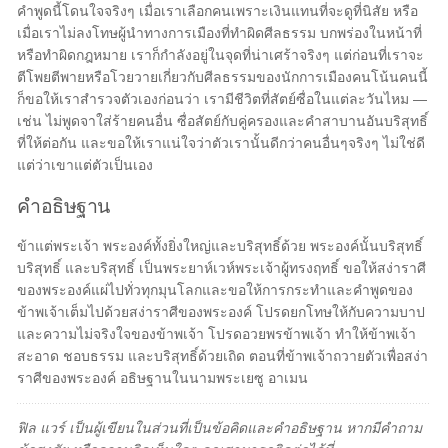
คำพูดนี้โดนใจจริงๆ เมื่อเราเลือกคนเพราะเงินแทนที่จะดูที่นิสัย หรือ
เมื่อเราไม่ลงโทษผู้นำทางการเมืองที่ทำผิดศีลธรรม บกพร่องในหน้าที่
หรือทำผิดกฎหมาย เราก็กำลังอยู่ในจุดที่น่าเศร้าจริงๆ แต่ก่อนที่เราจะ
ตีโพยตีพายหรือโวยวายเกี่ยวกับศีลธรรมของนักการเมืองคนโน้นคนนี้
ก็ขอให้เราสำรวจตัวเองก่อนว่า เรามีชีวิตที่สัตย์ซื่อในแต่ละวันไหม —
เช่น ไม่พูดจาใส่ร้ายคนอื่น ซื่อสัตย์กับคู่ครองและคำสาบานอันบริสุทธิ์
ที่ให้ต่อกัน และขอให้เราแน่ใจว่าตัวเรานั้นดีกว่าคนอื่นๆจริงๆ ไม่ใช่ดี
แต่ว่าเขาแต่ตัวเป็นเอง
คำอธิษฐาน
ข้าแต่พระเจ้า พระองค์ทั้งยิ่งใหญ่และบริสุทธิ์ด้วย พระองค์นั้นบริสุทธิ์
บริสุทธิ์ และบริสุทธิ์ เป็นพระยาห์เวห์พระเจ้าผู้ทรงฤทธิ์ ขอให้สง่าราศี
ของพระองค์แผ่ไปทั่วทุกมุนโลกและขอให้การกระทำและคำพูดของ
ข้าพเจ้าเต็มไปด้วยสง่าราศีของพระองค์ โปรดยกโทษให้กับความบาป
และความไม่จริงใจของข้าพเจ้า โปรดอวยพรข้าพเจ้า ทำให้ข้าพเจ้า
สะอาด ชอบธรรม และบริสุทธิ์ด้วยเถิด ตอนที่ข้าพเจ้าถวายตัวเพื่อสง่า
ราศีของพระองค์ อธิษฐานในนามพระเยซู อาเมน
ฟิล แวร์ เป็นผู้เขียนในส่วนที่เป็นข้อคิดและคำอธิษฐาน หากมีคำถาม