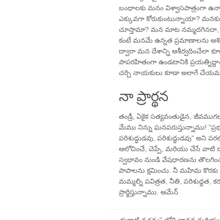
బంధాలకు మనం విశ్వాసపాత్రంగా ఉ
ఎక్కువగా కోరుకుంటున్నాయా? మనక
చూస్తామా? మన మాట నమ్మదగినదా,
కంటే మనమే ఉన్నత ప్రమాణాలను ఆశి
ద్వారా మన దేశాన్ని ఆశీర్వదించేలా కూడ
పాపరహితంగా ఉండటానికి ప్రయత్నిద్
చర్చి నాయకులు కూడా అలాగే చేయమన
నా ప్రార్థన
తండ్రీ, ఏకైక సత్యవంతుడైన, జీవముగల
మేము నిన్ను ఘనపరుస్తున్నాము! "ప్రభ
పరిశుద్ధుడవు, పరిశుద్ధుడవు" అని
ఆలోచించే, చెప్పే, మరియు చేసే వాటి
స్వభావం నుండి వేషధారణను తొలగించ
పాపాలను క్షమించు. నీ మహిమ కొరకు జీ
మమ్మల్ని పవిత్రత, నీతి, పరిశుద్ధత
ప్రార్థిస్తున్నాము. ఆమేన్