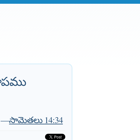
పాపము
—
సామెతలు 14:34