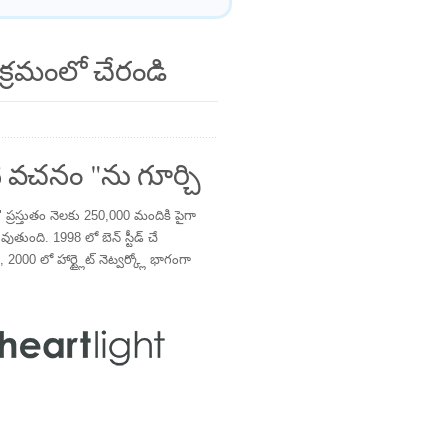
క్రమంలో చేరండి
 వచనం "ను గూర్చి
్రస్తుతం నెలకు 250,000 మందికి పైగా
తుంది. 1998 లో బెన్ స్టీడ్ చే
 2000 లో హార్ట్లైట్ నెట్వర్క్లో భాగంగా