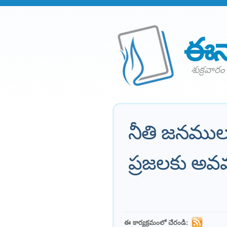
ఈన
శుక్రవారం
నీతి జనము
ప్రజలకు అవ
ఈ కార్యక్రమంలో చేరండి: