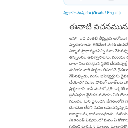
ద్విభాషా సంస్కరణ (తెలుగు / English)
ఈనాటి వచనమును
ఆహా , ఇది ఎంతటి తీవ్రమైన ఆరోపణ! క
హృదయాలను తెరిచేంత వరకు దయచేసి
ఎక్కువ ప్రాధాన్యతనిచ్చి ఓటు వేసిన
తప్పులను, అవిశ్వాసాలను, మరియు చట
చాలా విచారకరమైన స్థితికి చేరుకున్నట
మరియు వారి పార్టీలు తీసుకునే బైబిలు
వేసినప్పుడు, మనం భవిష్యత్తును దైవభక్
చేయాలి? మనం పోలింగ్ బూత్‌లకు వెళ్ళ
ప్రార్థించాలి. కానీ మనలో ప్రతి ఒక్
ప్రతినిధుల నైతికత మరియు నీతి యొక్
ముందు, మన దైనందిన జీవితంలోని 
చూడటం లేదని మనం అనుకున్నప్పుడ
అబద్ధాలను, కామవాంఛలను, మరియు వ
నిజాయితీ విషయంలో మనం ఏ కోణాలన
గురించి క్రూరమైన మాటలు మాట్లాడ