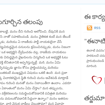
ఈ కార్య
గూర్చిన తలంపు
RSS
ాబట్టి, మనం దీని గురించి ఆలోచించి, దేవునికి మన
 నాతో సహకరించండి. మనం నైతికత కంటే మన జేబుకే
"ఈనాటి
ప్పుడు, మరియు ఏ రాజకీయ పార్టీ నాయకులైనా చేసే
్టవిరుద్ధమైన పనులను క్షమించినప్పుడు, మనం నిజంగా
ఈనాటి వచనం" ప
్లే! ఒక అభ్యర్థిని ద్వేషించడం వల్ల, రాజకీయ నాయకులు
పాఠకులచే చదువు
కు విరుద్ధమైన వైఖరులను విస్మరించి ఒక అభ్యర్థికి ఓటు
ప్రారంభించబడి ,
తి లేనితనానికి అప్పగిస్తున్నట్లే. మరి, మనం ఏమి
మారింది.
ినప్పుడు జ్ఞానం కోసం ప్రార్థించవచ్చు మరియు
కరికీ ఇంతకంటే ముఖ్యమైన విషయం ఒకటి ఉంది. మన ప్రజా
క విచారకరమైన స్థితి గురించి మనం ఆవేశపడి మాట్లాడే
పాపం గురించి మనతో మనం నిజాయితీగా ఉందాం. ఎవరూ
ు ఏకాంతంలో మనం ఏమి చేస్తాం? మన తప్పులను,
క్రీకరణలను సమర్థించుకోవడానికి పవిత్రత మరియు
తర్జుమా
ు వదులుకోవడానికి సిద్ధంగా ఉన్నాం? మనం ఇతరుల
తామా, వారి వెనుక చాడీలు చెబుతామా? మన వివాహ