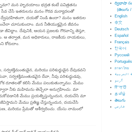
ద్విభాషా స
న్నామా? మన హృదయాలు భద్రత కంటే పవిత్రతను
(తెలుగు /
ు సేవ చేసే ఇతరులను మనం గౌరవ మర్యాదలతో
English
 ద్వేషరహితంగా, దయతో నిండి ఉందా? మనం ఇతరుల
中文
ంచేలా చూసుకుందాం. మన నీతియుక్తమైన జీవనం
Deutsch
ా జీవిద్దాం. దేవునికి, ఆయన ప్రజలకు గౌరవాన్ని తెస్తూ,
Español
దాం. ఆ తర్వాత, మన అధికారులు, రాజకీయ నాయకులు,
Français
ి కోరుదాం.
한국어
Русский
Português
ภาษาไทย
, సర్వశక్తిమంతుడైన, మరియు పరిశుద్ధుడైన దేవుడవని
 العربية
ువా, సర్వశక్తిమంతుడవైన దేవా, నీవు పరిశుద్ధుడవు,
اُردو
 పరలోక దూతలతో కలిసి మేము పలుకుతున్నాము. మేము
हिन्दी
 ద్వారా నీకు మహిమను తెచ్చేలా అనుగ్రహించు. మా
தமிழ்
ుకోవడానికి మేము ప్రయత్నిస్తున్నందున, దయచేసి మా
తెలుగు
విస్తామని మేము ప్రతిజ్ఞ చేస్తున్నందున, దయచేసి
فارسی
, కరుణ, మరియు ప్రేమతో ఆశీర్వదించు. యేసు నామంలో