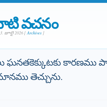
ాటి వచనం
 3. జూలై 2026
[
Archives
]
లు ఘనతకెక్కుటకు కారణము 
మానము తెచ్చును.