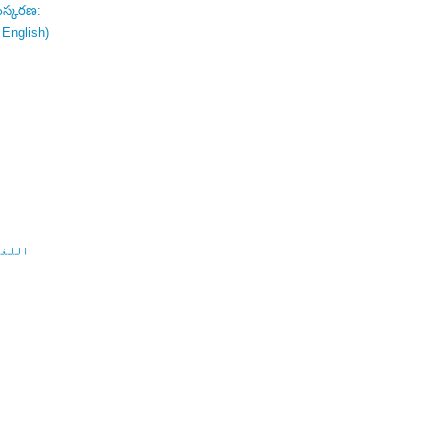
ంస్కరణ:
 English)
اللغة