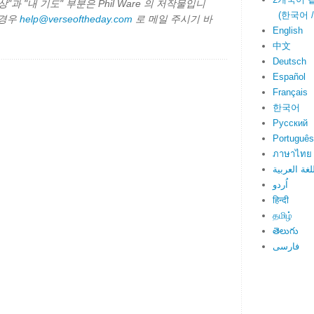
과 "내 기도" 부분은 Phil Ware 의 저작물입니
(한국어 / E
 경우
help@verseoftheday.com
로 메일 주시기 바
English
中文
Deutsch
Español
Français
한국어
Русский
Português
ภาษาไทย
لغة العربية
اُردو
हिन्दी
தமிழ்
తెలుగు
فارسی