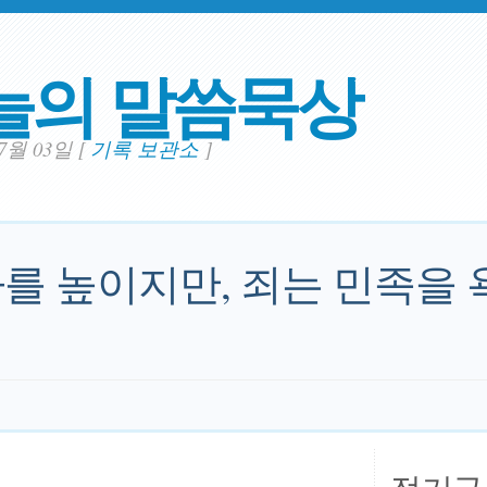
늘의 말씀묵상
07월 03일
[
기록 보관소
]
를 높이지만, 죄는 민족을 