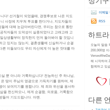
정기구
이메일
니다! 선거철이 되었을때, 경쟁후보로 나온 지도
니 사정에 치우쳐 투표를 한다거나, 지도자들의
RSS
법성들에 대해 눈감아버린다면, 우리는 참으로 통탄
하트라
만 공직자들의 도덕성이 실종되었다고 고래고래 고
의 일상생활부터 정직한지 먼저 돌아봐야 할 것입니
 하고 있지는 않는지, 결혼생활에 신실하거나 순결
오늘의 말씀 묵상
다른 이들보다도 우리 자신에게 더 높은 잣대를 마
200,000명
VerseoftheD
해 시작하여 
함께하고 있습
실 뿐 아니라 거룩하십니다! 전능하신 주 하나님,
. 온 땅이 주님의 영광으로 가득차기를 원하며, 제
광이 보여지기를 원합니다. 제 죄와 위선을 용서하
 삶을 헌신하오니, 제게 순결함, 의로움, 거룩함으
다른 
받들어 기도드립니다. 아멘.
2개국어 