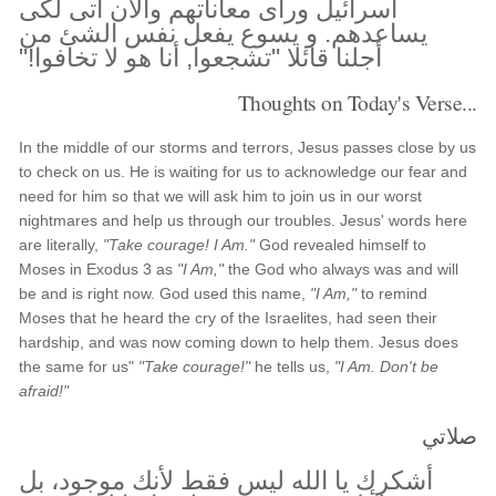
اسرائيل ورأى معاناتهم والآن آتى لكى
يساعدهم. و يسوع يفعل نفس الشئ من
أجلنا قائلا "تشجعوا, أنا هو لا تخافوا!"
Thoughts on Today's Verse...
In the middle of our storms and terrors, Jesus passes close by us
to check on us. He is waiting for us to acknowledge our fear and
need for him so that we will ask him to join us in our worst
nightmares and help us through our troubles. Jesus' words here
are literally,
"Take courage! I Am."
God revealed himself to
Moses in Exodus 3 as
"I Am,"
the God who always was and will
be and is right now. God used this name,
"I Am,"
to remind
Moses that he heard the cry of the Israelites, had seen their
hardship, and was now coming down to help them. Jesus does
the same for us"
"Take courage!"
he tells us,
"I Am. Don't be
afraid!"
صلاتي
أشكرك يا الله ليس فقط لأنك موجود، بل