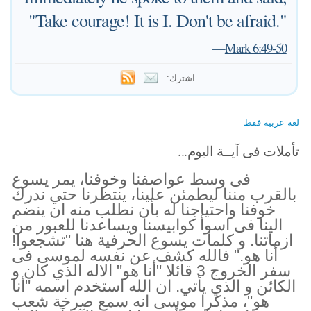
"Take courage! It is I. Don't be afraid."
—
Mark 6:49-50
اشترك:
لغة عربية فقط
تأملات فى آيــة اليوم...
فى وسط عواصفنا وخوفنا، يمر يسوع
بالقرب مننا ليطمئن علينا، ينتظرنا حتي ندرك
خوفنا واحتياجنا له بأن نطلب منه ان ينضم
الينا فى اسوأ كوابيسنا ويساعدنا للعبور من
ازماتنا. و كلمات يسوع الحرفية هنا "تشجعوا!
أنا هو." فالله كشف عن نفسه لموسى فى
سفر الخروج 3 قائلا "أنا هو" الاله الذي كان و
الكائن و الذي يأتي. ان الله استخدم اسمه "أنا
هو"، مذكرا موسى انه سمع صرخة شعب