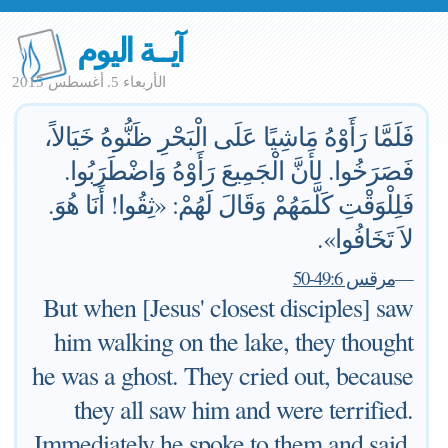
آيــة اليوم
الأربعاء 5. أغسطس 2015
فَلَمَّا رَأَوْهُ مَاشِيًا عَلَى الْبَحْرِ ظَنُّوهُ خَيَالاً،
فَصَرَخُوا. لأَنَّ الْجَمِيعَ رَأَوْهُ وَاضْطَرَبُوا.
فَلِلْوَقْتِ كَلَّمَهُمْ وَقَالَ لَهُمْ: «ثِقُوا! أَنَا هُوَ.
لاَ تَخَافُوا».
—
مرقس 49:6-50
But when [Jesus' closest disciples] saw
him walking on the lake, they thought
he was a ghost. They cried out, because
they all saw him and were terrified.
Immediately he spoke to them and said,