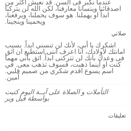
عندما نكبر فى السن. قد نعيش اكثر من
اصدقائنا وينسانا معارفنا، لكن الله لن يتركنا
ابداً او يهملنا. هو سوف يحملنا، ويرفعنا،
ويحمينا وينجينا.
صلاتي
اشكرك يا أبي، لأنك لن تنسني ابداً. بسبب
امانتك لأولادك، انا اعرف اننى استطيع ان اثق
فى وعدك بأنك لن تتركنى ابداً. اثق بأني مهما
كنت او أينما ذهبت، فسوف تذهب معى. في
اسم يسوع اقدم شكري من صميم قلبي.
آمين.
التأملات و الصلاة على آيــة اليوم كتبت
بواسطة فيل وير
تعليقات