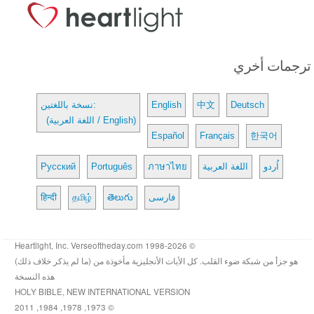
ترجمات أخري
Deutsch
中文
English
نسخة باللغتين:
(اللغة العربية / English)
Español
Français
한국어
اُردو
اللغة العربية
ภาษาไทย
Português
Русский
فارسی
తెలుగు
தமிழ்
हिन्दी
© 1998-2026 Heartlight, Inc. Verseoftheday.com
هو جزأ من شبكة ضوء القلب. كل الأيات الأنجليزية مأخوذة من (ما لم يذكر خلاف ذلك)
هذه النسخة
HOLY BIBLE, NEW INTERNATIONAL VERSION
© 1973, 1978, 1984, 2011