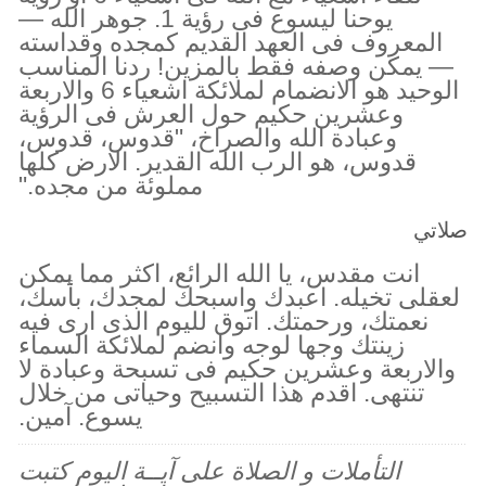
يوحنا ليسوع فى رؤية 1. جوهر الله —
المعروف فى العهد القديم كمجده وقداسته
— يمكن وصفه فقط بالمزين! ردنا المناسب
الوحيد هو الانضمام لملائكة اشعياء 6 والاربعة
وعشرين حكيم حول العرش فى الرؤية
وعبادة الله والصراخ، "قدوس، قدوس،
قدوس، هو الرب الله القدير. الارض كلها
مملوئة من مجده."
صلاتي
انت مقدس، يا الله الرائع، اكثر مما يمكن
لعقلى تخيله. اعبدك واسبحك لمجدك، بأسك،
نعمتك، ورحمتك. اتوق لليوم الذى ارى فيه
زينتك وجها لوجه وانضم لملائكة السماء
والاربعة وعشرين حكيم فى تسبحة وعبادة لا
تنتهى. اقدم هذا التسبيح وحياتى من خلال
يسوع. آمين.
التأملات و الصلاة على آيــة اليوم كتبت