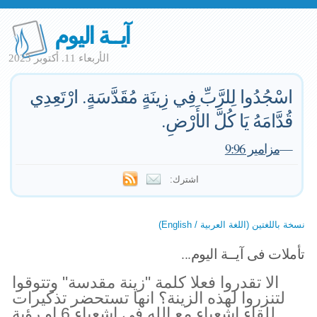
آيــة اليوم
الأربعاء 11. أكتوبر 2023
اسْجُدُوا لِلرَّبِّ فِي زِينَةٍ مُقَدَّسَةٍ. ارْتَعِدِي
قُدَّامَهُ يَا كُلَّ الأَرْضِ.
—
مزامير 9:96
اشترك:
نسخة باللغتين (اللغة العربية / English)
تأملات فى آيــة اليوم...
الا تقدروا فعلا كلمة "زينة مقدسة" وتتوقوا
لتنزروا لهذه الزينة؟ انها تستحضر تذكيرات
للقاء اشعياء مع الله فى اشعياء 6 او رؤية