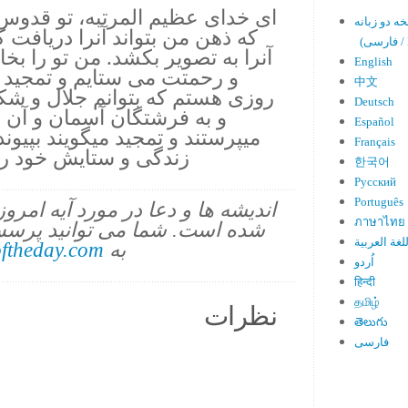
ای خدای عظیم المرتبه، تو قدوس 
که ذهن من بتواند آنرا دریافت کن
En)
آنرا به تصویر بکشد. من تو را بخ
English
و رحمتت می ستایم و تمجید 
中文
روزی هستم که بتوانم جلال و شکوه
Deutsch
Español
میپرستند و تمجید میگویند بپیو
Français
زندگی و ستایش خود را 
한국어
Русский
Português
اندیشه ها و دعا در مورد آیه امرو
ภาษาไทย
شده است. شما می توانید پرسش
لغة العربية
به
ftheday.com
اُردو
हिन्दी
தமிழ்
نظرات
తెలుగు
فارسی