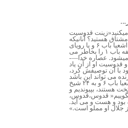
..
ک میکنید«زینت قدوسیت
مشتاق هستید؟ آنانیکه
ملاقات اشعیا را با خدا در کتاب اشعیا باب ۶ و یا رویای
یوحنا از مسیح در کتاب مکاشفه باب ۱ را بخاطر می
ی میشود. عصاره خدا—-
 قدوسیت او از آن یاد
 با آن توصیفش کرد،
ده می تواند این باشد
که ما به فوج فرشتگان در اشعیا باب ۶ و به ۲۴ شیخ
خت هستند، بپیوندیم و
ن بگوییم« قدوس،قدوس،
بود و هست و می آید.
ز جلال او مملو است.»