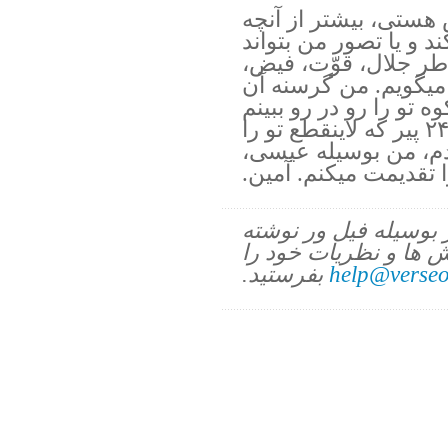
هستی، بیشتر از آنچه
د و یا تصور من بتواند
اطر جلال، قوّت، فیض،
میگویم. من گرسنه آن
 تو را رو در رو ببینم
و به فرشتگان آسمان و آن ۲۴ پیر که لاینقطع تو را
ندم، من بوسیله عیسی،
تقدیمت میکنم. آمین.
ز بوسیله فیل ور نوشته
 ها و نظریات خود را
help@verseo
بفرستید.