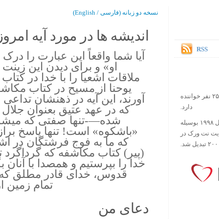
نسخه دو زبانه (فارسی / English)
اندیشه ها در مورد آیه امروز.
RSS
آیا شما واقعاً این عبارت را در
او» و برای دیدن این زینت 
آورند، این آیه در ذهنشان تداع
در حال حاضر آیه روز بیش از ۲۵۰۰۰۰ نفر خواننده
که در عهد عتیق بعنوان جلال و
دارد.
شده—-تنها صفتی که میشود
ورس آو ذ دی دات کام کار خود را در سال ۱۹۹۸ بوسیله
«باشکوه» است! تنها پاسخ برازن
ایت نت ورک در
(پیر) کتاب مکاشفه که گرداگرد ت
خدا را بپرستیم و همصدا با آنا
قدوس، خدای قادر مطلق که 
تمام زمین ا
دعای من