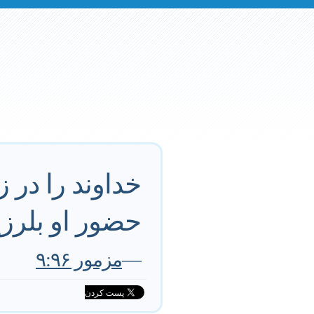
خداوند را در 
حضور او بلرزی
—
مزمور ۹:۹۶