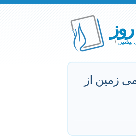
 روز
ی پیشین
]
می زمین از