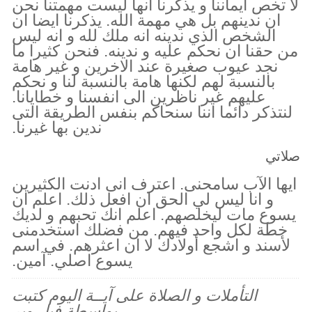
لا تخص ايماننا و يذكرنا انها ليست مهمتنا نحن
ان ندينهم بل هي مهمة الله. يذكرنا ايضا ان
الشخص الذي ندينه انه ملك لله و انه ليس
من حقنا ان نحكم عليه و ندينه. فنحن كثيرا ما
نجد عيوب صغيرة عند الاخرين و غير هامة
بالنسبة لهم لكنها هامة بالنسبة لنا و نحكم
عليهم غير ناظرين الى انفسنا و خطايانا.
لنتذكر دائما اننا سنحاكم بنفس الطريقة التى
ندين بها غيرنا.
صلاتي
ايها الآب سامحنى. اعترف انى ادنت الكثيرين
و انا ليس لي الحق ان افعل ذلك. اعلم ان
يسوع مات ليخلصهم. اعلم انك تحبهم و لديك
خطة لكل واحد فيهم. من فضلك استخدمنى
لأسند و اشجع أولادك لا ان اعثرهم. في اسم
يسوع اصلي. آمين.
التأملات و الصلاة على آيــة اليوم كتبت
بواسطة فيل وير