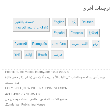
ترجمات أخري
Deutsch
中文
English
نسخة باللغتين:
(اللغة العربية / English)
Español
Français
한국어
اُردو
اللغة العربية
ภาษาไทย
Português
Русский
فارسی
తెలుగు
தமிழ்
हिन्दी
© 1998-2026 Heartlight, Inc. Verseoftheday.com
هو جزأ من شبكة ضوء القلب. كل الأيات الأنجليزية مأخوذة من (ما لم يذكر خلاف ذلك)
هذه النسخة
HOLY BIBLE, NEW INTERNATIONAL VERSION
© 1973, 1978, 1984, 2011
مجتمع الكتاب المقدس العالمى. تستخدم بسماح من
Zondervan Publishing House.