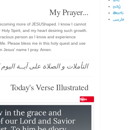
हिन्दी
தமிழ்
My Prayer...
తెలుగు
فارسی
 becoming more of JESUShaped. I know I cannot
r Holy Spirit, and my heart desiring such growth.
 gracious person as I know and experience
life. Please bless me in this holy quest and use
In Jesus' name I pray. Amen.
التأملات و الصلاة على آيــة اليو
Today's Verse Illustrated
Save