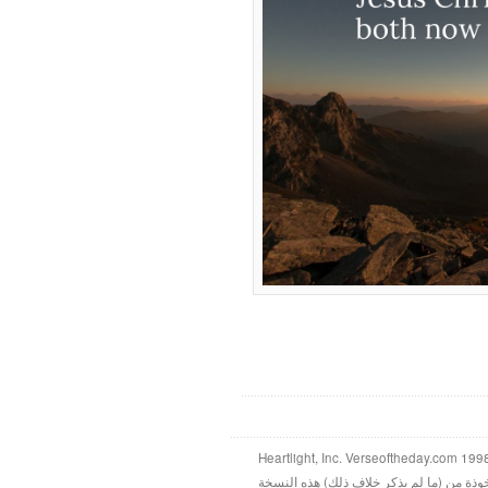
خوذة من (ما لم يذكر خلاف ذلك) هذه النسخة