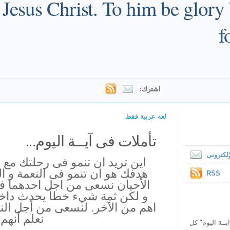
 Jesus Christ. To him be glor
f
اشترك:
لغة عربية فقط
تأملات فى آيــة اليوم...
لكترونى
اين تريد ان تنمو فى رحلتك مع 
هدفك هو ان تنمو فى النعمة و ا
RSS
الأحيان نسعى من اجل احدهما فق
و لكن ثمة شيء خطأ يحدث داخلن
اهم من الآخر. لنسعى من أجل النعم
نعلم أنهم
ص يقرأ "آيــة اليوم" كل