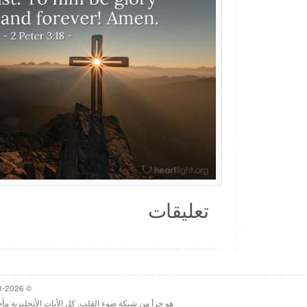
تعليقات
© 1998-2026 Heartlight, Inc. Verseoftheday.com
هو جزأ من شبكة ضوء القلب. كل الأيات الأنجليزية مأ