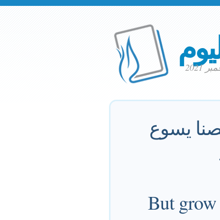
ليوم
صنا يسوع
But grow 