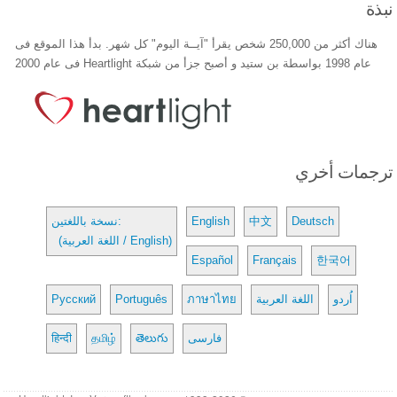
نبذة
هناك أكثر من 250,000 شخص يقرأ "آيــة اليوم" كل شهر. بدأ هذا الموقع فى
عام 1998 بواسطة بن ستيد و أصبح جزأ من شبكة Heartlight فى عام 2000
ترجمات أخري
Deutsch
中文
English
نسخة باللغتين:
(اللغة العربية / English)
Español
Français
한국어
اُردو
اللغة العربية
ภาษาไทย
Português
Русский
فارسی
తెలుగు
தமிழ்
हिन्दी