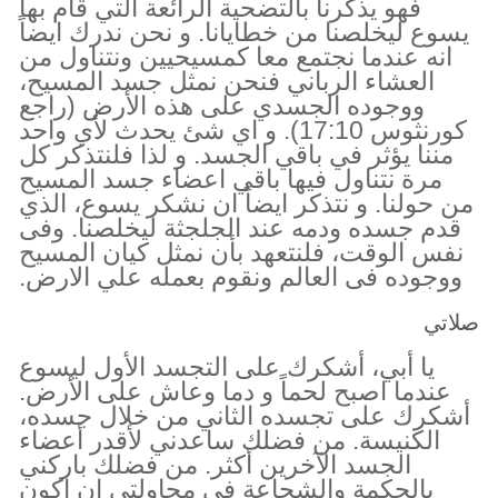
فهو يذكرنا بالتضحية الرائعة التي قام بها
يسوع ليخلصنا من خطايانا. و نحن ندرك ايضاً
انه عندما نجتمع معا كمسيحيين ونتناول من
العشاء الرباني فنحن نمثل جسد المسيح،
ووجوده الجسدي على هذه الأرض (راجع
كورنثوس 17:10). و اي شئ يحدث لأي واحد
مننا يؤثر في باقي الجسد. و لذا فلنتذكر كل
مرة نتناول فيها باقي اعضاء جسد المسيح
من حولنا. و نتذكر ايضاً ان نشكر يسوع، الذي
قدم جسده ودمه عند الجلجثة ليخلصنا. وفى
نفس الوقت، فلنتعهد بأن نمثل كيان المسيح
ووجوده فى العالم ونقوم بعمله علي الارض.
صلاتي
يا أبي، أشكرك على التجسد الأول ليسوع
عندما اصبح لحماً و دما وعاش على الأرض.
أشكرك على تجسده الثاني من خلال جسده،
الكنيسة. من فضلك ساعدني لأقدر أعضاء
الجسد الآخرين أكثر. من فضلك باركني
بالحكمة والشجاعة في محاولتي ان اكون