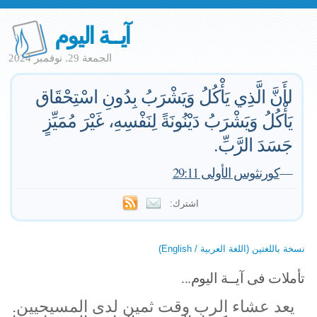
آيــة اليوم
الجمعة 29. نوفمبر 2024
لأَنَّ الَّذِي يَأْكُلُ وَيَشْرَبُ بِدُونِ اسْتِحْقَاق
يَأْكُلُ وَيَشْرَبُ دَيْنُونَةً لِنَفْسِهِ، غَيْرَ مُمَيِّزٍ
جَسَدَ الرَّبِّ.
—
كورنثوس الأولى 29:11
اشترك:
نسخة باللغتين (اللغة العربية / English)
تأملات فى آيــة اليوم...
يعد عشاء الرب وقت ثمين لدى المسيحيين.