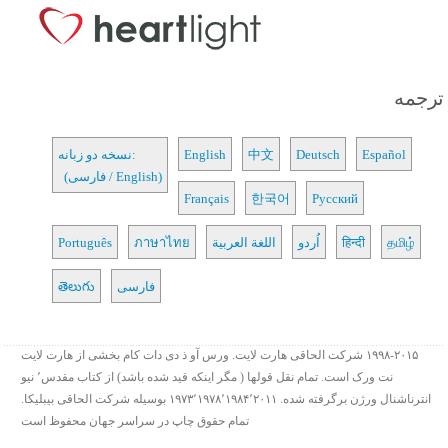
ترجمه
Español
Deutsch
中文
English
نسخه دو زبانه:
(فارسی / English)
Français
한국어
Русский
தமிழ்
हिन्दी
اُردو
اللغة العربية
ภาษาไทย
Português
فارسی
తెలుగు
۱۹۹۸-۲۰۱۵ شرکت الحاقی هارت لایت. ورس آو ذ دی دات کام بخشی از هارت لایت
نت ورک است. تمام نقل قولها ( مگر اینکه قید شده باشد) از کتاب مقدس٬ نیو
انترناشنال ورژن برگرفته شده. ۱۹۷۳٬۱۹۷۸٬۱۹۸۴٬۲۰۱۱ بوسیله شرکت الحاقی بیبلیکا.
تمام حقوق چاپ در سراسر جهان محفوظ است