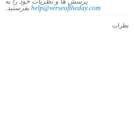
پرسش ها و نظریات خود را به
help@verseoftheday.com
بفرستید.
نظرات