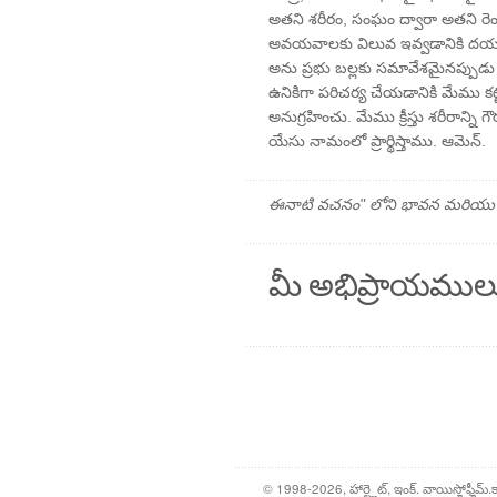
అతని శరీరం, సంఘం ద్వారా అతని రెండ
అవయవాలకు విలువ ఇవ్వడానికి దయచేస
అను ప్రభు బల్లకు సమావేశమైనప్పుడ
ఉనికిగా పరిచర్య చేయడానికి మేము కట
అనుగ్రహించు. మేము క్రీస్తు శరీరాన్ని
యేసు నామంలో ప్రార్థిస్తాము. ఆమెన్.
ఈనాటి వచనం" లోని భావన మరియు ప్రార
మీ అభిప్రాయముల
© 1998-2026, హార్ట్లైట్, ఇంక్. వాయిస్హోఫ్హీమ్.