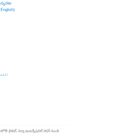
ంస్కరణ:
 English)
اللغة
 హోలీ బైబిల్, న్యూ ఇంటర్నేషనల్ వెర్షన్ నుండి