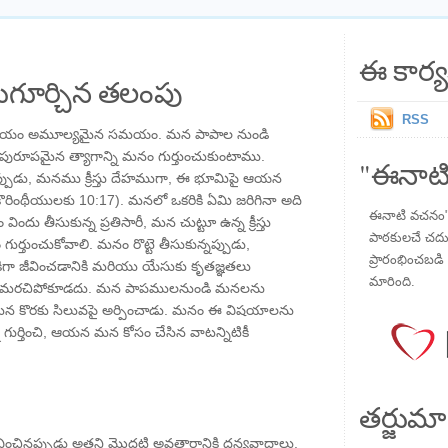
ఈ కార్య
గూర్చిన తలంపు
RSS
ోజనం సమయం అమూల్యమైన సమయం. మన పాపాల నుండి
అపురూపమైన త్యాగాన్ని మనం గుర్తుంచుకుంటాము.
"ఈనాటి
్నప్పుడు, మనము క్రీస్తు దేహముగా, ఈ భూమిపై ఆయన
ొరింథీయులకు 10:17). మనలో ఒకరికి ఏమి జరిగినా అది
ఈనాటి వచనం" ప
ందు తీసుకున్న ప్రతిసారీ, మన చుట్టూ ఉన్న క్రీస్తు
పాఠకులచే చదువు
ుంచుకోవాలి. మనం రొట్టె తీసుకున్నప్పుడు,
ప్రారంభించబడి ,
ిగా జీవించడానికి మరియు యేసుకు కృతజ్ఞతలు
మారింది.
 మనం మరచిపోకూడదు. మన పాపములనుండి మనలను
న కొరకు సిలువపై అర్పించాడు. మనం ఈ విషయాలను
్ని గుర్తించి, ఆయన మన కోసం చేసిన వాటన్నిటికీ
తర్జుమా
ీవించినప్పుడు అతని మొదటి అవతారానికి ధన్యవాదాలు.