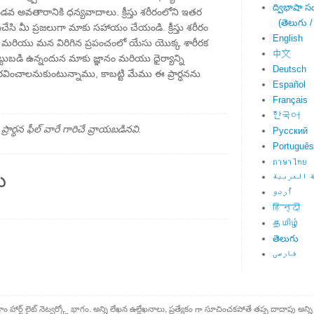
ద్విభాషా స
వ అవతారానికి ధన్యవాదాలు. క్రీస్తు శరీరంలోని ఇతర
(తెలుగు /
ి మీ ప్రజలుగా మాకు సహాయం చేయండి. క్రీస్తు శరీరం
English
ు మరియు మన విరిగిన ప్రపంచంలో యేసు యొక్క శారీరక
中文
్టుబడి ఉన్నందున మాకు జ్ఞానం మరియు ధైర్యాన్ని
Deutsch
 గౌరవించాలనుకుంటున్నాము, కాబట్టి మేము ఈ ప్రార్ధనను
Español
Français
한국어
్థన ఫీల్ వారే గారిచే వ్రాయబడినవి.
Русский
Português
ภาษาไทย
ు
 العربية
اُردو
हिन्दी
தமிழ்
తెలుగు
فارسی
కాం హార్ట్ లైట్ నెట్వర్క్లో భాగం. అన్ని లేఖన ఉల్లేఖనాలు, ప్రత్యేకం గా సూచించకపోతే తప్ప దాదాపు అన్ని