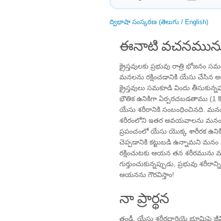
ద్విభాషా సంస్కరణ (తెలుగు / English)
ఈనాటి వచనమును
క్రైస్తవులకు ప్రభువు రాత్రి భ
మనలను రక్షించడానికి యేసు చేసిన 
క్రైస్తవులు సమకూడి విందు తీసుకున
భౌతిక ఉనికిగా ఏర్పరచబడతాము (1 క
యేసు శరీరానికి సంబంధించినది. మనం వి
శరీరంలోని ఇతర అవయవాలను మనం గుర్త
ప్రపంచంలో యేసు యొక్క శారీరక ఉనిక
చెప్పడానికి కట్టుబడి ఉన్నామని
రక్షించుటకు ఆయన తన శరీరమును మ
గుర్తుంచుకున్నప్పుడు, ప్రభువు శరీరాన
ఆయనను గౌరవిస్తాం!
నా ప్రార్థన
తండ్రీ, యేసు శరీరధారియై భూమిపై జ