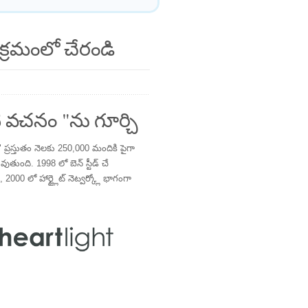
క్రమంలో చేరండి
 వచనం "ను గూర్చి
్రస్తుతం నెలకు 250,000 మందికి పైగా
తుంది. 1998 లో బెన్ స్టీడ్ చే
 2000 లో హార్ట్లైట్ నెట్వర్క్లో భాగంగా