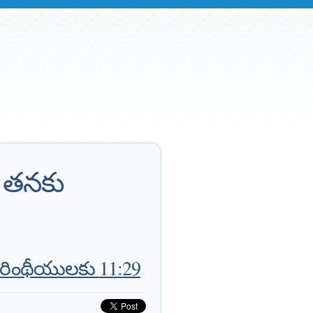
ు తనకు
ొరింథీయులకు 11:29