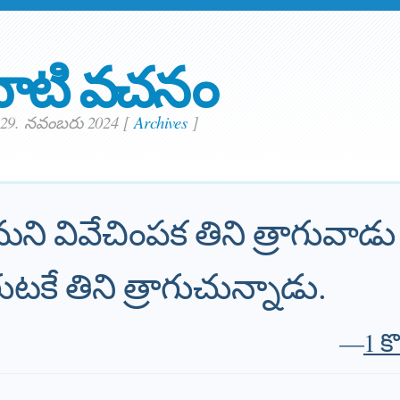
ాటి వచనం
ం 29. నవంబరు 2024
[
Archives
]
మని వివేచింపక తిని త్రాగువాడ
ుగుటకే తిని త్రాగుచున్నాడు.
—
1 క