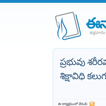
ఈన
శుక్రవార
ప్రభువు శరీర
శిక్షావిధి కల
ఈ కార్యక్రమంలో చేరండి: