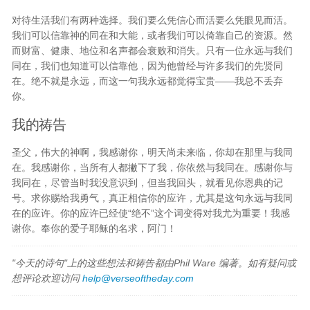
对待生活我们有两种选择。我们要么凭信心而活要么凭眼见而活。
我们可以信靠神的同在和大能，或者我们可以倚靠自己的资源。然
而财富、健康、地位和名声都会衰败和消失。只有一位永远与我们
同在，我们也知道可以信靠他，因为他曾经与许多我们的先贤同
在。绝不就是永远，而这一句我永远都觉得宝贵——我总不丢弃
你。
我的祷告
圣父，伟大的神啊，我感谢你，明天尚未来临，你却在那里与我同
在。我感谢你，当所有人都撇下了我，你依然与我同在。感谢你与
我同在，尽管当时我没意识到，但当我回头，就看见你恩典的记
号。求你赐给我勇气，真正相信你的应许，尤其是这句永远与我同
在的应许。你的应许已经使“绝不”这个词变得对我尤为重要！我感
谢你。奉你的爱子耶稣的名求，阿门！
"今天的诗句"上的这些想法和祷告都由Phil Ware 编著。如有疑问或
想评论欢迎访问
help@verseoftheday.com