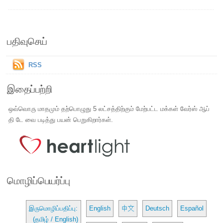
பதிவுசெய்
RSS
இதைப்பற்றி
ஒவ்வொரு மாதமும் தற்பொழுது 5 லட்சத்திற்கும் மேற்பட்ட மக்கள் வேர்ஸ் ஆப்
தி டே வை படித்து பயன் பெறுகிறார்கள்.
மொழிப்பெயர்ப்பு
இருமொழிப்பதிப்பு:
English
中文
Deutsch
Español
(தமிழ் / English)