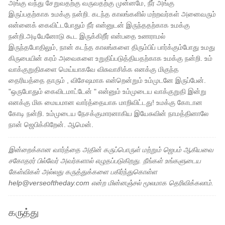
அங்கு வந்து சேறுவதற்கு வருவதற்கு முன்னமே, நீர் அங்கு
இருப்பதற்காக உமக்கு நன்றி. கடந்த காலங்களில் மற்றவர்கள் அனைவரும்
என்னைக் கைவிட்டபோதும் நீர் என்னுடன் இருந்ததற்காக உமக்கு
நன்றி.அடியேனோடு கூட இருக்கிறீர் என்பதை உணராமல்
இருந்தபோதிலும், நான் கடந்த காலங்களை திரும்பிப் பார்க்கும்போது உமது
கிருபையின் கரம் அவைகளை உறுதிப்படுத்தியதற்காக உமக்கு நன்றி. உம்
வாக்குறுதிகளை மெய்யாகவே விசுவாசிக்க எனக்கு மிகுந்த
தைரியத்தை தாரும் , விசேஷமாக என்றென்றும் உம்முடனே இருப்பேன்.
"ஒருபோதும் கைவிடமாட்டேன் " என்னும் உம்முடைய வாக்குறுதி இன்று
எனக்கு மிக மையமான வார்த்தையாக மாறிவிட்டது! உமக்கு கோடான
கோடி நன்றி. உம்முடைய நேசக்குமாரனாகிய இயேசுவின் நாமத்தினாலே
நான் ஜெபிக்கிறேன். ஆமென்.
இன்றைக்கான வார்த்தை அதின் கருப்பொருள் மற்றும் ஜெபம் ஆகியவை
சகோதரர் பில்வேர் அவர்களால் எழுதப்படுகிறது. நீங்கள் உங்களுடைய
கேள்விகள் அல்லது கருத்துக்களை பகிர்ந்துகொள்ள
help@verseoftheday.com என்ற மின்னஞ்சல் மூலமாக தெரிவிக்கலாம்.
கருத்து