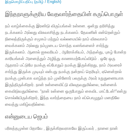
இருமொழிப்பதிப்பு (தமிழ் / English)
இந்தநாளுக்குரிய வேதவார்த்தையின் கருப்பொருள்
நம் வாழ்க்கைக்கு இரண்டு விருப்பங்கள் உள்ளன. ஒன்று தரிசித்து
நடக்கலாம் அல்லது விசுவாசித்து நடக்கலாம். தேவனின் என்றென்றும்
நிலைத்திருக்கும் சமூகம் மற்றும் வல்லமையில் நாம் விசுவாசம்
வைக்கலாம் அல்லது நம்முடைய சொந்த வளங்களைச் சார்ந்து
இருக்கலாம். ஆனால் ஐசுவரியம் , ஆரோக்கியம், அந்தஸ்து, புகழ் போன்ற
காரியங்கள் அனைத்தும் அழிந்து காணாமற்போய்விடும் . ஒரே ஒரு
ஆதாரம் மட்டுமே நமக்கு எப்போதும் நமக்கு இருக்கிறது, நாம் அவரைச்
சார்ந்து இருக்க முடியும் என்பது நமக்கு நன்றாய் தெரியும், ஏனென்றால்
நமக்கு முன்பாக வாழ்ந்த நம் முன்னோர் பலருக்கு அவர் உறுதுணையாக
இருந்திருக்கிறார். நான் உன்னைவிட்டு விலகுவதுமில்லை, உன்னைக்
கைவிடுவதுமில்லை. "நான் உன்னை ஒருபோதும் கைவிட மாட்டேன்!"என்று
சொல்லியிருக்கிறார், இந்த வார்த்தையை நாம் எப்பொழுதும் மனதிலே
வைத்து மகிழ்வதில்லை.
என்னுடைய ஜெபம்
பரிசுத்தமுள்ள பிதாவே , இருக்கிறவராகவே இருப்பவர் , நாளை நான்