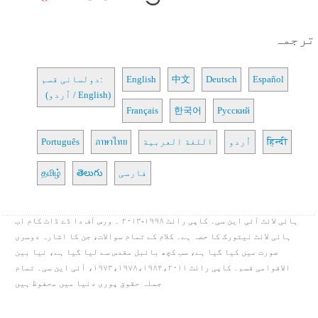
ترجمہ
Español
Deutsch
中文
English
دولسانی قسم:
(اُردو / English)
Français
한국어
Русский
हिन्दी
اُردو
اللغة العربية
ภาษาไทย
Português
فارسی
తెలుగు
தமிழ்
ہائی لائٹ آئی این سی۔ کاپی رائٹ ۱۹۹۸-۲۰۱۳ ۔ ورس آف دا ڈے ڈاٹ کام اب
ہائی لائٹ نیٹورک کا حصہ ہے۔ کلام کے تمام سوالات، جن کا اشارہ دوسری
صورت میں کیا گیا ہے، سب کچھ بائبل مقدس سے لیا گیا ہے، نیا بین
الاقوامی قسم۔ کاپی رائٹ ۱۹۷۳،۱۹۷۸،۱۹۸۴،۲۰۱۱، آئی این سی۔ تمام
جملہ حقوق پوری دنیا میں محفوظ ہیں