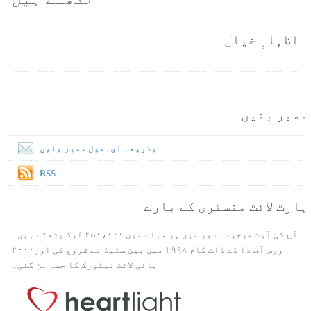
اظہارِ خیال
ممبر بنیں
بذریعہ ای۔میل ممبر بنیں
RSS
ہارٹ لائٹ منسٹری کے بارے
آج کی آیت موجودہ دور میں ہر مہنے میں ۲۵۰،۰۰۰ لوگ پڑھتے ہیں۔
ورس آف دا ڈے ڈاٹ کام ۱۹۹۸ میں بین سٹیڈ نے شروع کی اور۲۰۰۰
ہائی لائٹ نیٹورک کا حصہ بن گئی۔