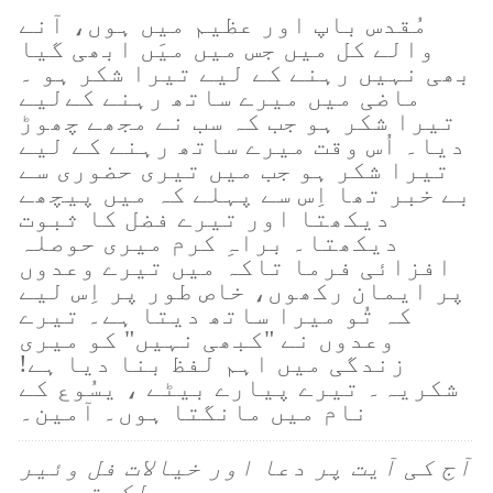
مُقدس باپ اور عظیم میں ہوں، آنے
والے کل میں جس میں میَں ابھی گیا
بھی نہیں رہنے کے لیے تیرا شکر ہو ۔
ماضی میں میرے ساتھ رہنے کےلیے
تیرا شکر ہو جب کہ سب نے مجھے چھوڑ
دیا۔ اُس وقت میرے ساتھ رہنے کے لیے
تیرا شکر ہو جب میں تیری حضوری سے
بے خبر تھا اِس سے پہلے کہ میں پیچھے
دیکھتا اور تیرے فضل کا ثبوت
دیکھتا۔ براہِ کرم میری حوصلہ
افزائی فرما تاکہ میں تیرے وعدوں
پر ایمان رکھوں، خاص طور پر اِس لیے
کہ تُو میرا ساتھ دیتا ہے۔ تیرے
وعدوں نے "کبھی نہیں" کو میری
زندگی میں اہم لفظ بنا دیا ہے!
شکریہ۔ تیرے پیارے بیٹے ، یسُوع کے
نام میں مانگتا ہوں۔ آمین۔
آج کی آیت پر دعا اور خیالات فل وئیر
لکھتے ہیں