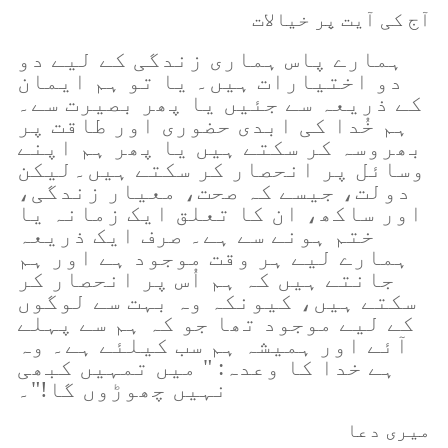
آج کی آیت پر خیالات
ہمارے پاس ہماری زندگی کے لیے دو
دو اختیارات ہیں۔ یا تو ہم ایمان
کے ذریعہ سے جئیں یا پھر بصیرت سے۔
ہم خُدا کی ابدی حضوری اور طاقت پر
بھروسہ کر سکتے ہیں یا پھر ہم اپنے
وسائل پر انحصار کر سکتے ہیں۔لیکن
دولت، جیسے کہ صحت، معیار زندگی،
اور ساکھ، ان کا تعلق ایک زمانہ یا
ختم ہونے سے ہے۔ صرف ایک ذریعہ
ہمارے لیے ہر وقت موجود ہے اور ہم
جانتے ہیں کہ ہم اُس پر انحصار کر
سکتے ہیں، کیونکہ وہ بہت سے لوگوں
کے لیے موجود تھا جو کہ ہم سے پہلے
آئے اور ہمیشہ ہم سب کیلئے ہے۔ وہ
ہے خدا کا وعدہ: " میں تمہیں کبھی
نہیں چھوڑوں گا!"۔
میری دعا