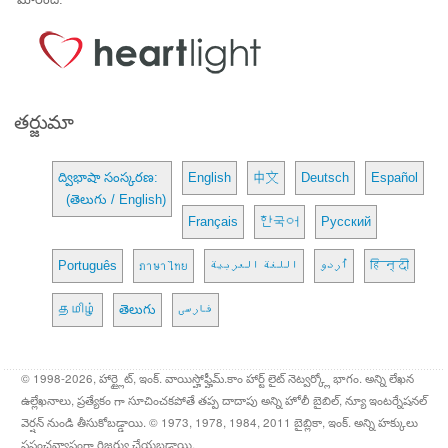
తర్జుమా
ద్విభాషా సంస్కరణ:
English
中文
Deutsch
Español
(తెలుగు / English)
Français
한국어
Русский
Português
ภาษาไทย
اللغة العربية
اُردو
हिन्दी
தமிழ்
తెలుగు
فارسی
© 1998-2026, హార్ట్లైట్, ఇంక్. వాయిస్హోఫ్హీమ్.కాం హార్ట్ లైట్ నెట్వర్క్లో భాగం. అన్ని లేఖన
ఉల్లేఖనాలు, ప్రత్యేకం గా సూచించకపోతే తప్ప దాదాపు అన్ని హోలీ బైబిల్, న్యూ ఇంటర్నేషనల్
వెర్షన్ నుండి తీసుకోబడ్డాయి. © 1973, 1978, 1984, 2011 బైబ్లికా, ఇంక్. అన్ని హక్కులు
ప్రపంచవ్యాప్తంగా రిజర్వు చేయబడ్డాయి.