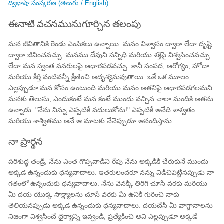
ద్విభాషా సంస్కరణ (తెలుగు / English)
ఈనాటి వచనమునుగూర్చిన తలంపు
మన జీవితానికి రెండు ఎంపికలు ఉన్నాయి. మనం విశ్వాసం ద్వారా లేదా దృష్టి
ద్వారా జీవించవచ్చు. మనము దేవుని సన్నిధి మరియు శక్తిపై విశ్వసించవచ్చు
లేదా మన స్వంత వనరులపై ఆధారపడవచ్చు. కానీ సంపద, ఆరోగ్యం, హోదా
మరియు కీర్తి వంటివన్నీ క్షీణించి అదృశ్యమవుతాయి. ఒకే ఒక మూలం
ఎల్లప్పుడూ మన కోసం ఉంటుంది మరియు మనం అతనిపై ఆధారపడగలమని
మనకు తెలుసు, ఎందుకంటే మన కంటే ముందు వచ్చిన చాలా మందికి అతను
ఉన్నాడు. "నేను నిన్ను ఎప్పటికీ వదులుకోను!" ఎప్పటికీ అనేది శాశ్వతం
మరియు శాశ్వితము అనే ఆ మాటకు నేనెప్పుడూ ఆనందిస్తాను.
నా ప్రార్థన
పరిశుద్ధ తండ్రీ, నేను ఎంత గొప్పవాడిని రేపు నేను అక్కడికి చేరుకునే ముందు
అక్కడ ఉన్నందుకు ధన్యవాదాలు. ఇతరులందరూ నన్ను విడిచిపెట్టినప్పుడు నా
గతంలో ఉన్నందుకు ధన్యవాదాలు. నేను వెనక్కి తిరిగి చూసే వరకు మరియు
మీ దయ యొక్క సాక్ష్యాలను చూసే వరకు మీ ఉనికి గురించి నాకు
తెలియనప్పుడు అక్కడ ఉన్నందుకు ధన్యవాదాలు. దయచేసి మీ వాగ్దానాలను
నిజంగా విశ్వసించే ధైర్యాన్ని ఇవ్వండి, ప్రత్యేకించి అవి ఎల్లప్పుడూ అక్కడే