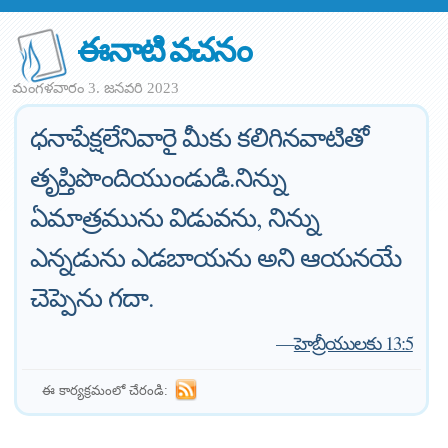
ఈనాటి వచనం
మంగళవారం 3. జనవరి 2023
ధనాపేక్షలేనివారై మీకు కలిగినవాటితో
తృప్తిపొందియుండుడి.నిన్ను
ఏమాత్రమును విడువను, నిన్ను
ఎన్నడును ఎడబాయను అని ఆయనయే
చెప్పెను గదా.
—
హెబ్రీయులకు 13:5
ఈ కార్యక్రమంలో చేరండి: