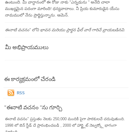
ఉంటుంది. మీ వాగ్దానంలో ఈ రోజు నాకు "ఎన్నడును " అనేది చాలా
ముఖ్యమైన పదంగా మారింది! ధన్యవాదాలు. నీ ప్రియ కుమారుడైన యేసు
నామములో నేను ప్రార్థిస్తున్నాను. ఆమెన్.
ఈనాటి వచనం" లోని భావన మరియు ప్రార్థన ఫీల్ వారే గారిచే వ్రాయబడినవి.
మీ అభిప్రాయములు
ఈ కార్యక్రమంలో చేరండి
RSS
"ఈనాటి వచనం "ను గూర్చి
ఈనాటి వచనం" ప్రస్తుతం నెలకు 250,000 మందికి పైగా పాఠకులచే చదువుతుంది.
1998 లో బెన్ స్టీడ్ చే ప్రారంభించబడి , 2000 లో హార్ట్లైట్ నెట్వర్క్లో భాగంగా
మారింది.