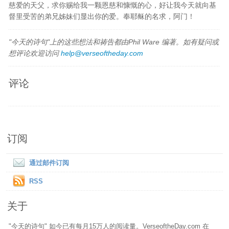
慈爱的天父，求你赐给我一颗恩慈和慷慨的心，好让我今天就向基
督里受苦的弟兄姊妹们显出你的爱。奉耶稣的名求，阿门！
"今天的诗句"上的这些想法和祷告都由Phil Ware 编著。如有疑问或
想评论欢迎访问
help@verseoftheday.com
评论
订阅
通过邮件订阅
RSS
关于
"今天的诗句" 如今已有每月15万人的阅读量。VerseoftheDay.com 在