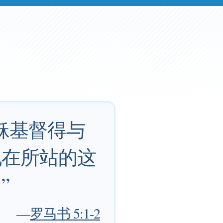
稣基督得与
现在所站的这
”
—
罗马书 5:1-2