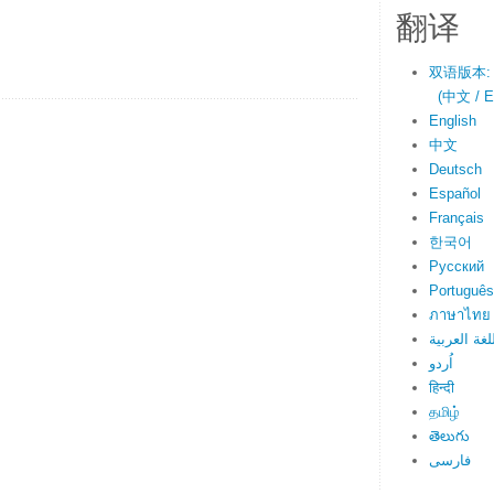
翻译
双语版本:
(中文 / En
English
中文
Deutsch
Español
Français
한국어
Русский
Português
ภาษาไทย
لغة العربية
اُردو
हिन्दी
தமிழ்
తెలుగు
فارسی