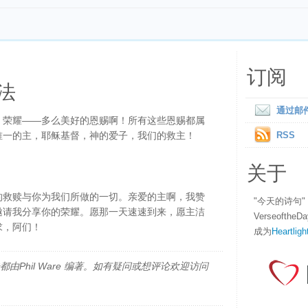
订阅
法
通过邮
、荣耀——多么美好的恩赐啊！所有这些恩赐都属
唯一的主，耶稣基督，神的爱子，我们的救主！
RSS
关于
的救赎与你为我们所做的一切。亲爱的主啊，我赞
"今天的诗句
邀请我分享你的荣耀。愿那一天速速到来，愿主洁
Verseofth
求，阿们！
成为
Heartligh
由Phil Ware 编著。如有疑问或想评论欢迎访问