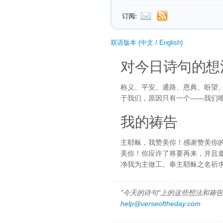
订阅:
双语版本 (中文 / English)
对今日诗句的想
称义、平安、通路、恩典、盼望
于我们，原因只有一个——我们
我的祷告
主耶稣，我赞美你！感谢赞美你
美你！你应许了将要再来，并且
净我为主做工。奉主耶稣之名祈
"今天的诗句"上的这些想法和祷告都
help@verseoftheday.com