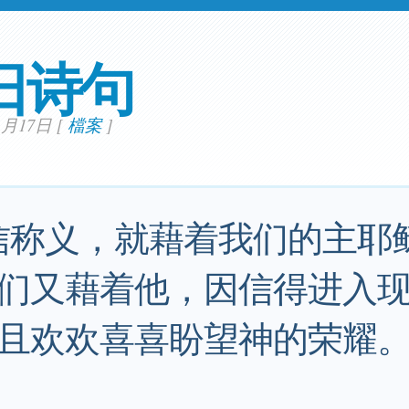
日诗句
01月17日
[
檔案
]
信称义，就藉着我们的主耶
们又藉着他，因信得进入
且欢欢喜喜盼望神的荣耀。