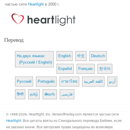
частью сети
Heartlight
в 2000 г.
Перевод
На двух языках:
English
中文
Deutsch
(Русский / English)
Español
Français
한국어
Русский
Português
ภาษาไทย
اللغة العربية
اُردو
हिन्दी
தமிழ்
తెలుగు
فارسی
© 1998-2026, Heartlight, Inc. Verseoftheday.com является частью сети
Heartlight
. Все цитаты взяты из Синодального перевода Библии, если
не указано иначе. Все авторские права защищены во всем мире.