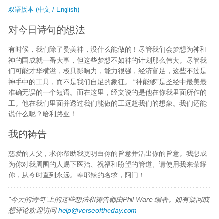
双语版本 (中文 / English)
对今日诗句的想法
有时候，我们除了赞美神，没什么能做的！尽管我们会梦想为神和
神的国成就一番大事，但这些梦想不如神的计划那么伟大。尽管我
们可能才华横溢，极具影响力，能力很强，经济富足，这些不过是
神手中的工具，而不是我们自足的象征。 “神能够”是圣经中最美最
准确无误的一个短语。而在这里，经文说的是他在你我里面所作的
工。他在我们里面并透过我们能做的工远超我们的想象。我们还能
说什么呢？哈利路亚！
我的祷告
慈爱的天父，求你帮助我更明白你的旨意并活出你的旨意。我想成
为你对我周围的人赐下医治、祝福和盼望的管道。请使用我来荣耀
你，从今时直到永远。奉耶稣的名求，阿门！
"今天的诗句"上的这些想法和祷告都由Phil Ware 编著。如有疑问或
想评论欢迎访问
help@verseoftheday.com