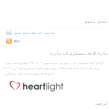
ممبر بنیں
بذریعہ ای۔میل ممبر بنیں
RSS
ہارٹ لائٹ منسٹری کے بارے
آج کی آیت موجودہ دور میں ہر مہنے میں ۲۵۰،۰۰۰ لوگ پڑھتے ہیں۔
ورس آف دا ڈے ڈاٹ کام ۱۹۹۸ میں بین سٹیڈ نے شروع کی اور۲۰۰۰
ہائی لائٹ نیٹورک کا حصہ بن گئی۔
ترجمہ