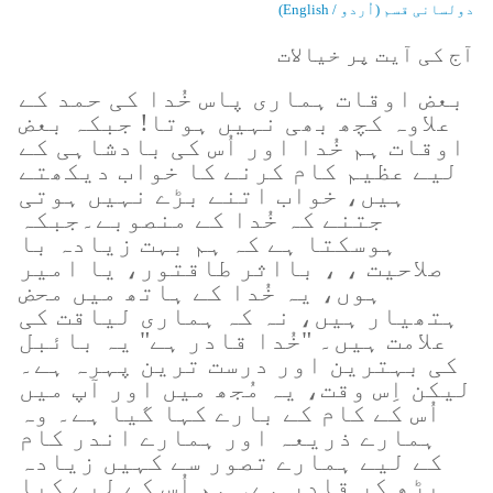
دولسانی قسم (اُردو / English)
آج کی آیت پر خیالات
بعض اوقات ہماری پاس خُدا کی حمد کے
علاوہ کچھ بھی نہیں ہوتا! جبکہ بعض
اوقات ہم خُدا اور اُس کی بادشاہی کے
لیے عظیم کام کرنے کا خواب دیکھتے
ہیں، خواب اتنے بڑے نہیں ہوتی
جتنے کہ خُدا کے منصوبے۔جبکہ
ہوسکتا ہے کہ ہم بہت زیادہ با
صلاحیت ، ، بااثر طاقتور، یا امیر
ہوں، یہ خُدا کے ہاتھ میں محض
ہتھیار ہیں، نہ کہ ہماری لیاقت کی
علامت ہیں۔ "خُدا قادر ہے" یہ بائبل
کی بہترین اور درست ترین پہرہ ہے۔
لیکن اِس وقت، یہ مُجھ میں اور آپ میں
اُس کے کام کے بارے کہا گیا ہے۔ وہ
ہمارے ذریعہ اور ہمارے اندر کام
کے لیے ہمارے تصور سے کہیں زیادہ
بڑھ کر قادر ہے۔ ہم اُس کے لیے کیا