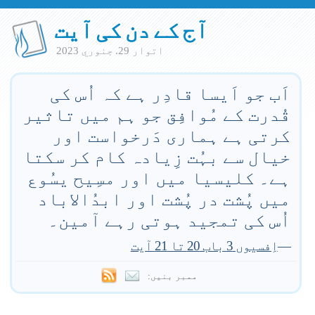
آج کے دن کی آیت
اتوار 29. جنوري 2023
اَب جو اَیسا قادِر ہے کہ اُس کی
قُدرت کے مُوافِق جو ہم میں تاثیر
کرتی ہے ہماری دَرخواست اور
خیال سے بہُت زِیادہ کام کر سکتا
ہے۔ کلیسیا میں اور مسِیح یسُوع
میں پُشت در پُشت اور ابدُالاباد
اُس کی تمجید ہوتی رہے آمین۔
—
اِفسیوں 3 باب 20 تا 21 آیت
ممبر بنیں: