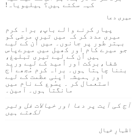
کہہ سکتے ہیں؟ ہیلیویاہ!
میری دعا
پیار کرنے والے باپ، براہ کرم
میری مدد کر کہ میں تیری مرضی کو
بہتر طور پر جانوں۔ میں اُن کے لیے
جو میرے کام اور کھیل میں میرےپاس
ہیں اُن کے لیے تیری تبلیغ،
شفا،برکت اور اُمید کے لیے ورید
بننا چاہتا ہوں۔ براہ کرم مُجھے آج
اور ہمیشہ اپنی عظمت کے لیے
استعمال کر ۔ یسُوع کے نام میں
مانگتا ہوں۔ آمین۔
آج کی آیت پر دعا اور خیالات فل وئیر
لکھتے ہیں
اظہارِ خیال