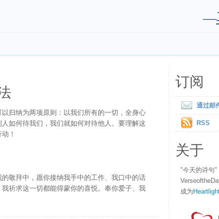
—
订阅
法
通过邮
可以归纳为两项原则：以我们所有的一切，全身心
别人如何待我们，我们就如何对待他人。要理解这
RSS
行动！
关于
"今天的诗句
我的敬拜中，愿你接纳我手中的工作、我口中的话
Verseofth
。我祈求这一切都能得蒙你的喜悦。奉你爱子、我
成为
Heartligh