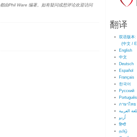
由Phil Ware 编著。如有疑问或想评论欢迎访问
翻译
双语版本:
(中文 / En
English
中文
Deutsch
Español
Français
한국어
Русский
Português
ภาษาไทย
لغة العربية
اُردو
हिन्दी
தமிழ்