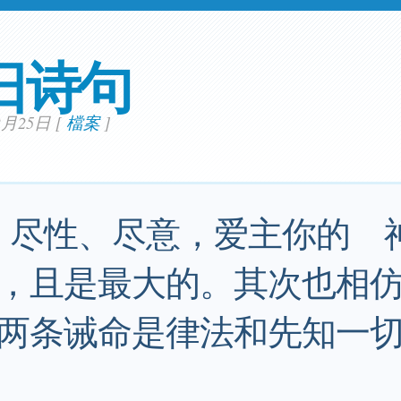
日诗句
02月25日
[
檔案
]
、尽性、尽意，爱主你的 
，且是最大的。其次也相
两条诫命是律法和先知一