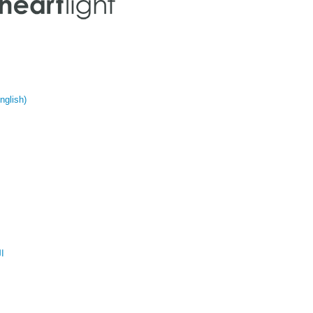
glish)
ال