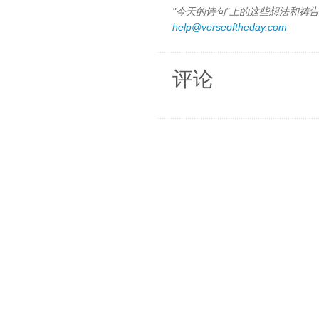
"今天的诗句"上的这些想法和祷告都
help@verseoftheday.com
评论