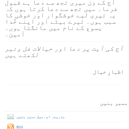
آج کے دِن میری تجھ سے دعا ہے قبول
فرما۔ میں تجھ سے دعا کرتا ہوں کہ
یہ تیری لیے خوشگوار اور خوشی کا
سبب ہوں۔ تیرے بیٹے اور اپنے خُدا
یسوع کے نام میں مانگتا ہوں۔
آمین۔
آج کی آیت پر دعا اور خیالات فل وئیر
لکھتے ہیں
اظہارِ خیال
ممبر بنیں
بذریعہ ای۔میل ممبر بنیں
RSS