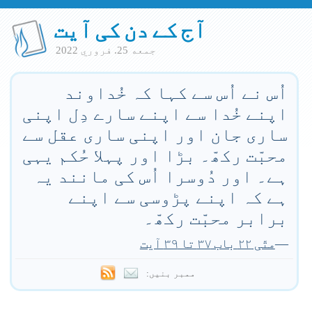
آج کے دن کی آیت
جمعه 25. فروري 2022
اُس نے اُس سے کہا کہ خُداوند
اپنے خُدا سے اپنے سارے دِل اپنی
ساری جان اور اپنی ساری عقل سے
محبّت رکھّ۔ بڑا اور پہلا حُکم یہی
ہے۔ اور دُوسرا اُس کی مانند یہ
ہے کہ اپنے پڑوسی سے اپنے
برابر محبّت رکھّ۔
—
متّی ۲۲ باب ۳۷ تا ۳۹ آیت
ممبر بنیں: