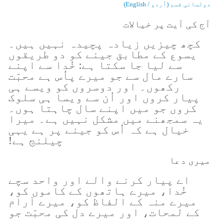
دولسانی قسم (اُردو / English)
آج کی آیت پر خیالات
کچھ چیزیں زیادہ پچیدہ نہیں ہیں۔
یسوع کے مطابق جینے کو دو طریقوں
سے لیا جا سکتا ہے: خُدا سے اپنے
سارے مال سے جو میرے پاُس ہے محبّت
رکھوں۔ اور دوسروں کو ویسے ہی
پیار کروں اور اُن سے ویسا ہی سلوک
کروں جو میں اپنے سال چاہتا ہوں۔
یہ سمجھنے میں مشکل نہیں ہے۔ میرا
خیال ہے کہ اُس کو جینے پر ہے یہی
چیلنج ہے!
میری دعا
اے پیار کرنے والے اور واحد سچے
خُدا، میرے ہاتھوں کے کاموں کو،
میرے منہ کے الفاظ کو، میرے آرام
کے لمحات، اور میرے دل کی محبّت جو