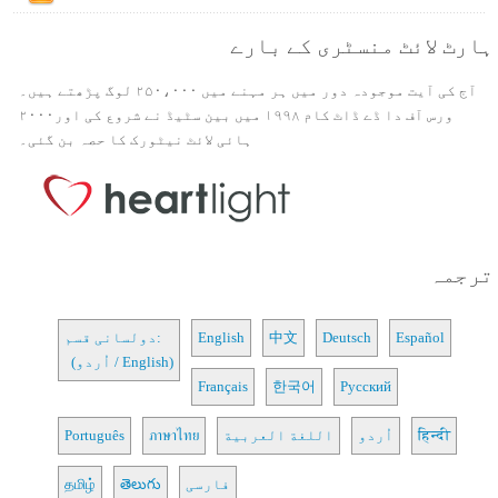
ہارٹ لائٹ منسٹری کے بارے
آج کی آیت موجودہ دور میں ہر مہنے میں ۲۵۰،۰۰۰ لوگ پڑھتے ہیں۔
ورس آف دا ڈے ڈاٹ کام ۱۹۹۸ میں بین سٹیڈ نے شروع کی اور۲۰۰۰
ہائی لائٹ نیٹورک کا حصہ بن گئی۔
ترجمہ
Español
Deutsch
中文
English
دولسانی قسم:
(اُردو / English)
Français
한국어
Русский
हिन्दी
اُردو
اللغة العربية
ภาษาไทย
Português
فارسی
తెలుగు
தமிழ்