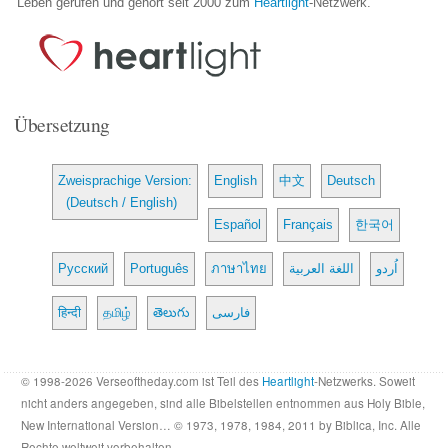
Leben gerufen und gehört seit 2000 zum
Heartlight
-Netzwerk.
Übersetzung
Zweisprachige Version:
English
中文
Deutsch
(Deutsch / English)
Español
Français
한국어
Русский
Português
ภาษาไทย
اللغة العربية
اُردو
हिन्दी
தமிழ்
తెలుగు
فارسی
© 1998-2026 Verseoftheday.com ist Teil des
Heartlight
-Netzwerks. Soweit
nicht anders angegeben, sind alle Bibelstellen entnommen aus Holy Bible,
New International Version… © 1973, 1978, 1984, 2011 by Biblica, Inc. Alle
Rechte weltweit vorbehalten.