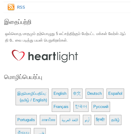
RSS
இதைப்பற்றி
ஒவ்வொரு மாதமும் தற்பொழுது 5 லட்சத்திற்கும் மேற்பட்ட மக்கள் வேர்ஸ் ஆப்
தி டே வை படித்து பயன் பெறுகிறார்கள்.
மொழிப்பெயர்ப்பு
இருமொழிப்பதிப்பு:
English
中文
Deutsch
Español
(தமிழ் / English)
Français
한국어
Русский
Português
ภาษาไทย
اللغة العربية
اُردو
हिन्दी
தமிழ்
తెలుగు
فارسی