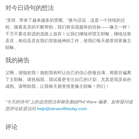
对今日诗句的想法
“变得...带来了越来越多的荣耀。”换句话说，这是一个持续的过
程。随着圣灵的不断帮助，我们将实现最终的目标——像主一样！
千万不要在前进的道路上放弃！让我们继续仰望主耶稣，继续信靠
圣灵，相信圣灵在我们里面做神的工作，使我们每天都变得更像主
耶稣。
我的祷告
父啊，请饶恕我！饶恕我有时让自己的信心骄傲自满，将眼目偏离
了主耶稣。请祝福我，我试着更专注自己的计划，尤其是我灵命的
成熟。请帮助我，让我每天都变得更像主耶稣！阿们！
"今天的诗句"上的这些想法和祷告都由Phil Ware 编著。如有疑问或
想评论欢迎访问
help@verseoftheday.com
评论