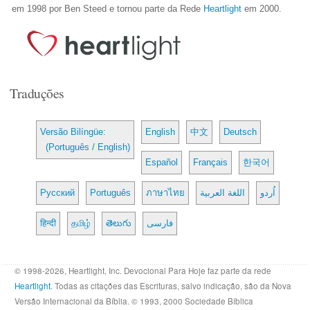
em 1998 por Ben Steed e tornou parte da Rede
Heartlight
em 2000.
Traduções
Versão Bilíngüe:
English
中文
Deutsch
(Português / English)
Español
Français
한국어
Русский
Português
ภาษาไทย
اللغة العربية
اُردو
हिन्दी
தமிழ்
తెలుగు
فارسی
© 1998-2026, Heartlight, Inc. Devocional Para Hoje faz parte da rede
Heartlight
. Todas as citações das Escrituras, salvo indicação, são da Nova
Versão Internacional da Bíblia. © 1993, 2000 Sociedade Bíblica