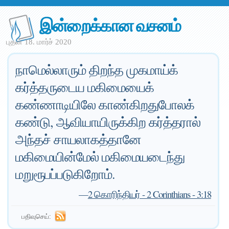
இன்றைக்கான வசனம்
புதன் 18. மார்ச் 2020
நாமெல்லாரும் திறந்த முகமாய்க்
கர்த்தருடைய மகிமையைக்
கண்ணாடியிலே காண்கிறதுபோலக்
கண்டு, ஆவியாயிருக்கிற கர்த்தரால்
அந்தச் சாயலாகத்தானே
மகிமையின்மேல் மகிமையடைந்து
மறுரூபப்படுகிறோம்.
—
2 கொரிந்தியர் - 2 Corinthians - 3:18
பதிவுசெய்: