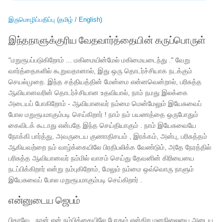
இருமொழிப்பதிப்பு (தமிழ் / English)
இந்தநாளுக்குரிய வேதவார்த்தையின் கருப்பொருள்
"மறுரூபப்படுகிறோம் ... மகிமையின்மேல் மகிமையடைந்து ." வேறு
வார்த்தைகளில் கூறுவதானால், இது ஒரு தொடர்ச்சியாக நடக்கும்
செயல்முறை. இந்த சத்தியத்தின் மேன்மை என்னவென்றால், பரிசுத்த
ஆவியானவரின் தொடர்ச்சியான உதவியால், நாம் நமது இலக்கை
அடையப் போகிறோம் - ஆவியானவர் நம்மை மென்மேலும் இயேசுவைப்
போல மறுரூபமாகும்படி செய்கிறார் ! நாம் நம் பயணத்தை ஒருபோதும்
கைவிடக் கூடாது என்பதே இந்த செய்தியாகும் . நாம் இயேசுவையே
நோக்கி பார்த்து, அவருடைய குணாதிசயம் , இரக்கம், அன்பு, பரிசுத்தம்
ஆகியவற்றை நம் வாழ்க்கையிலே பிரதிபலிக்க வேண்டும், அதே நேரத்தில்
பரிசுத்த ஆவியானவர் நம்மில் வாசம் செய்து தேவனின் கிரியையை
நடப்பிக்கிறார் என்று நம்புகிறோம், மேலும் நம்மை ஒவ்வொரு நாளும்
இயேசுவைப் போல மறுரூபமாகும்படி செய்கிறார் .
என்னுடைய ஜெபம்
பிதாவே , நான் என் நம்பிக்கையிலே போதும் என்கிற மனநிலையை அடைய