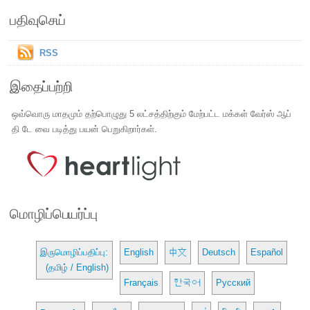
பதிவுசெய்
RSS
இதைப்பற்றி
ஒவ்வொரு மாதமும் தற்பொழுது 5 லட்சத்திற்கும் மேற்பட்ட மக்கள் வேர்ஸ் ஆப்
தி டே வை படித்து பயன் பெறுகிறார்கள்.
மொழிப்பெயர்ப்பு
இருமொழிப்பதிப்பு:
English
中文
Deutsch
Español
(தமிழ் / English)
Français
한국어
Русский