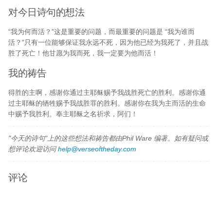
对今日诗句的想法
“我为何而活？”这是重要的问题，而最重要的问题是 “我为谁而
活？”只有一位能够保证我永远不死，因为他已经为我死了，并且战
胜了死亡！他甘愿为我而死，我一定要为他而活！
我的祷告
得胜的主啊，感谢你通过主耶稣赐予我战胜死亡的胜利。感谢你通
过主耶稣的牺牲赐予我战胜罪的胜利。感谢你在我为主而活的生命
中赐予我胜利。奉主耶稣之名祈求，阿们！
"今天的诗句"上的这些想法和祷告都由Phil Ware 编著。如有疑问或
想评论欢迎访问
help@verseoftheday.com
评论