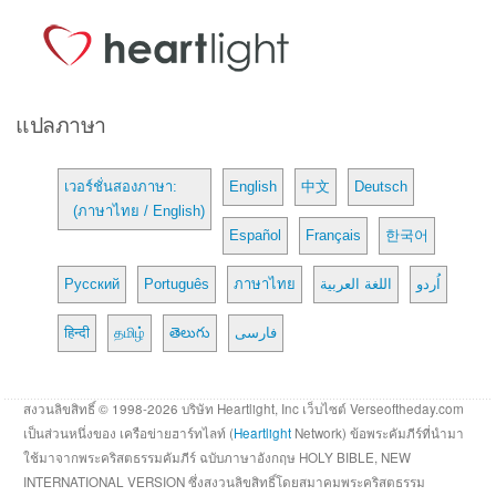
แปลภาษา
เวอร์ชั่นสองภาษา:
English
中文
Deutsch
(ภาษาไทย / English)
Español
Français
한국어
Русский
Português
ภาษาไทย
اللغة العربية
اُردو
हिन्दी
தமிழ்
తెలుగు
فارسی
สงวนลิขสิทธิ์ © 1998-2026 บริษัท Heartlight, Inc เว็บไซต์ Verseoftheday.com
เป็นส่วนหนึ่งของ เครือข่ายฮาร์ทไลท์ (
Heartlight
Network) ข้อพระคัมภีร์ที่นำมา
ใช้มาจากพระคริสตธรรมคัมภีร์ ฉบับภาษาอังกฤษ HOLY BIBLE, NEW
INTERNATIONAL VERSION ซึ่งสงวนลิขสิทธิ์โดยสมาคมพระคริสตธรรม