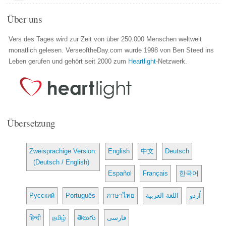
Über uns
Vers des Tages wird zur Zeit von über 250.000 Menschen weltweit
monatlich gelesen. VerseoftheDay.com wurde 1998 von Ben Steed ins
Leben gerufen und gehört seit 2000 zum
Heartlight
-Netzwerk.
Übersetzung
Zweisprachige Version:
English
中文
Deutsch
(Deutsch / English)
Español
Français
한국어
Русский
Português
ภาษาไทย
اللغة العربية
اُردو
हिन्दी
தமிழ்
తెలుగు
فارسی