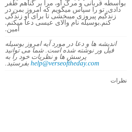
بواسطه قربانى و مرگ او، مرا بر گناهم ظفر
دادى. تو را سپاس ميگويم كه امروز بمن در
زندگيم پيروزى ميبخشى تا براى او زندگى
كنم.بوسيله نام والاى عيسى دعا ميكنم.
آمين.
اندیشه ها و دعا در مورد آیه امروز بوسیله
فیل ور نوشته شده است. شما می توانید
پرسش ها و نظریات خود را به
help@verseoftheday.com
بفرستید.
نظرات