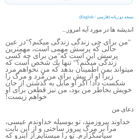
نسخه دو زبانه (فارسی / English)
اندیشه ها در مورد آیه امروز...
"من براى چى زندگى زندگى ميكنم؟"در عين
حالى كه پرسش مهمى است، مهمترين
پرسش اين است كه"من براى چه كسى
زندگى ميكنم؟" تنها يك شخص است كه
ميتواند بمن اطمينان بدهد كه من نخواهم مرد
زيرا او از پيش براى من مُرد و مرگ را
شكست داد! اگر او مايل به گذشتن از جان
خويش بخاطر من بود، من نيز قطعن براى او
خواهم زيست!
دعای من
خداوند پيروزمند، تو بوسيله خداوندم عيسى،
مرا بر مرگ پيروز ساختى و از اين بابت
سپاسگزارم. تو را ميستايم از اينرو كه