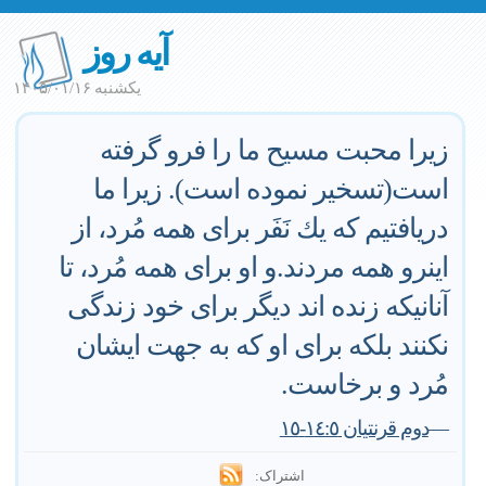
آیه روز
یکشنبه ۱۴۰۵/۰۱/۱۶
زيرا محبت مسيح ما را فرو گرفته
است(تسخير نموده است). زيرا ما
دريافتيم كه يك نَفَر براى همه مُرد، از
اينرو همه مردند.و او براى همه مُرد، تا
آنانيكه زنده اند ديگر براى خود زندگى
نكنند بلكه براى او كه به جهت ايشان
مُرد و برخاست.
—
دوم قرنتيان ١٤:٥-١٥
اشتراک: