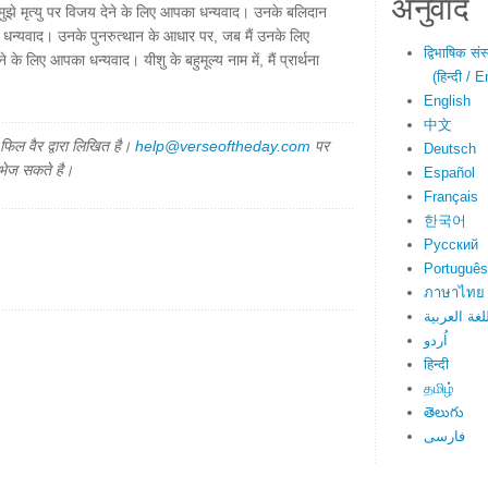
अनुवाद
्वारा मुझे मृत्यु पर विजय देने के लिए आपका धन्यवाद। उनके बलिदान
का धन्यवाद। उनके पुनरुत्थान के आधार पर, जब मैं उनके लिए
द्विभाषिक सं
े के लिए आपका धन्यवाद। यीशु के बहुमूल्य नाम में, मैं प्रार्थना
(हिन्दी / E
English
中文
िल वैर द्वारा लिखित है।
help@verseoftheday.com
पर
Deutsch
 भेज सकते है।
Español
Français
한국어
Русский
Português
ภาษาไทย
لغة العربية
اُردو
हिन्दी
தமிழ்
తెలుగు
فارسی