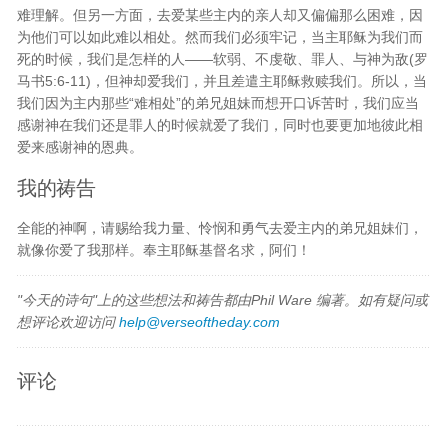
难理解。但另一方面，去爱某些主内的亲人却又偏偏那么困难，因
为他们可以如此难以相处。然而我们必须牢记，当主耶稣为我们而
死的时候，我们是怎样的人——软弱、不虔敬、罪人、与神为敌(罗
马书5:6-11)，但神却爱我们，并且差遣主耶稣救赎我们。所以，当
我们因为主内那些“难相处”的弟兄姐妹而想开口诉苦时，我们应当
感谢神在我们还是罪人的时候就爱了我们，同时也要更加地彼此相
爱来感谢神的恩典。
我的祷告
全能的神啊，请赐给我力量、怜悯和勇气去爱主内的弟兄姐妹们，
就像你爱了我那样。奉主耶稣基督名求，阿们！
"今天的诗句"上的这些想法和祷告都由Phil Ware 编著。如有疑问或
想评论欢迎访问
help@verseoftheday.com
评论