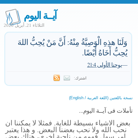
آيــة اليوم
الثلاثاء 21. أبريل 2020
وَلَنَا هذِهِ الْوَصِيَّةُ مِنْهُ: أَنَّ مَنْ يُحِبُّ اللهَ
يُحِبُّ أَخَاهُ أَيْضًا.
—
يوحنا الأولى 21:4
اشترك:
نسخة باللغتين (اللغة العربية / English)
تأملات فى آيــة اليوم...
بعض الاشياء بسيطة للغاية. فمثلا لا يمكننا ان
نحب الله ولا نحب بعضنا البعض. و هذا يعتبر
امر سهل فهمه.من ناحية اخرى، هناك بعض