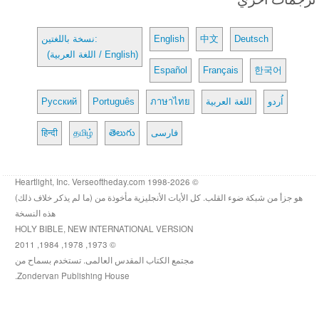
Deutsch
中文
English
نسخة باللغتين:
(اللغة العربية / English)
Español
Français
한국어
اُردو
اللغة العربية
ภาษาไทย
Português
Русский
فارسی
తెలుగు
தமிழ்
हिन्दी
© 1998-2026 Heartlight, Inc. Verseoftheday.com
هو جزأ من شبكة ضوء القلب. كل الأيات الأنجليزية مأخوذة من (ما لم يذكر خلاف ذلك)
هذه النسخة
HOLY BIBLE, NEW INTERNATIONAL VERSION
© 1973, 1978, 1984, 2011
مجتمع الكتاب المقدس العالمى. تستخدم بسماح من
Zondervan Publishing House.