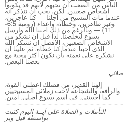
الناس من الصعب ان تحبهم لأنهم قد يكونوا
اشخاص صعبين. لكن، يجب ان نتذكر انه
عندما مات المسيح من اجلنا — كنا عاجزين،
وغير طاهرين، وخطاة، واعداء (رومية 6:5-
11) — وبالرغم من ذلك احبنا الله وارسل
يسوع ليخلصنا. لذا قبل ان نشكو من
الاشخاص الصعبين، الافضل ان نشكر الله
الذى احبنا عندما كنا خطاة. ثم علينا ان
نشكره على نعمته بأن نكون اكثر محبة مع
بعضنا البعض.
صلاتي
إلهنا القدير، من فضلك اعطنى القوة،
والرأفة، والشجاعة لأحب زملائى المسيحيين
كما احببتنى. في اسم يسوع اصلى. آمين.
التأملات و الصلاة على آيــة اليوم كتبت
بواسطة فيل وير