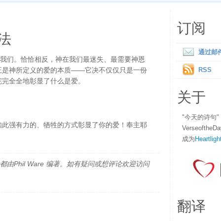
订阅
法
通过邮
赎我们。恰恰相反，神在我们最迷失、最需要神恩
正是神所定义的爱的本质——它决不仅仅只是一份
RSS
完完全全地彰显了什么是爱。
关于
"今天的诗句
如此强有力的、牺牲的方式彰显了你的爱！奉主耶
Verseofth
成为
Heartligh
由Phil Ware 编著。如有疑问或想评论欢迎访问
翻译