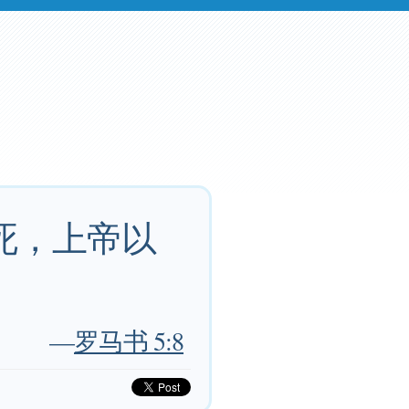
死，上帝以
—
罗马书 5:8