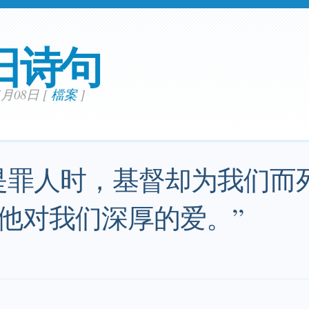
日诗句
05月08日
[
檔案
]
是罪人时，基督却为我们而
他对我们深厚的爱。”