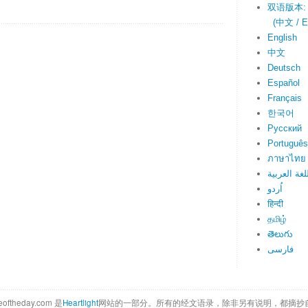
双语版本:
(中文 / En
English
中文
Deutsch
Español
Français
한국어
Русский
Português
ภาษาไทย
لغة العربية
اُردو
हिन्दी
தமிழ்
తెలుగు
فارسی
eoftheday.com 是
Heartlight
网站的一部分。所有的经文语录，除非另有说明，都摘抄