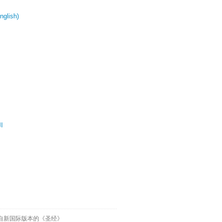
glish)
ال
自新国际版本的《圣经》