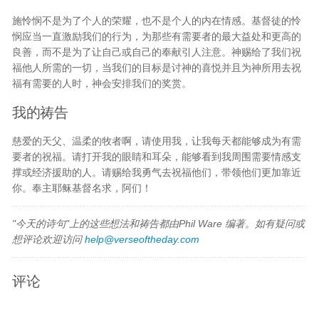
施怜悯不是为了个人的荣耀，也不是个人的内在情感。基督徒的怜
悯应当一直激励我们的行为，为那些有需要者的最大益处和更高的
良善，而不是为了让自己或自己的奉献引人注意。神赐给了我们祝
福他人所需的一切，当我们的目标是讨神的喜悦并且为神所用去祝
福有需要的人时，神会安排我们的奖赏。
我的祷告
慈爱的天父、温柔的牧者啊，请使用我，让我每天都能够成为有需
要者的祝福。请打开我的眼睛和耳朵，能够看到我周围需要情感支
撑或经济援助的人。请赐给我勇气去祝福他们，带领他们更加靠近
你。奉主耶稣基督名求，阿们！
"今天的诗句"上的这些想法和祷告都由Phil Ware 编著。如有疑问或
想评论欢迎访问
help@verseoftheday.com
评论