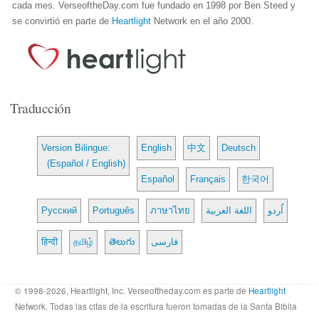
cada mes. VerseoftheDay.com fue fundado en 1998 por Ben Steed y
se convirtió en parte de
Heartlight
Network en el año 2000.
Traducción
Version Bilingue:
English
中文
Deutsch
(Español / English)
Español
Français
한국어
Русский
Português
ภาษาไทย
اللغة العربية
اُردو
हिन्दी
தமிழ்
తెలుగు
فارسی
© 1998-2026, Heartlight, Inc. Verseoftheday.com es parte de
Heartlight
Network. Todas las citas de la escritura fueron tomadas de la Santa Biblia