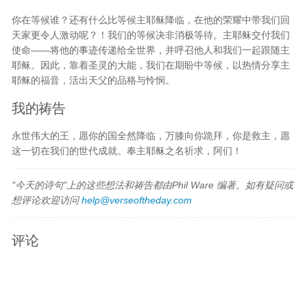
你在等候谁？还有什么比等候主耶稣降临，在他的荣耀中带我们回
天家更令人激动呢？！我们的等候决非消极等待。主耶稣交付我们
使命——将他的事迹传递给全世界，并呼召他人和我们一起跟随主
耶稣。因此，靠着圣灵的大能，我们在期盼中等候，以热情分享主
耶稣的福音，活出天父的品格与怜悯。
我的祷告
永世伟大的王，愿你的国全然降临，万膝向你跪拜，你是救主，愿
这一切在我们的世代成就。奉主耶稣之名祈求，阿们！
"今天的诗句"上的这些想法和祷告都由Phil Ware 编著。如有疑问或
想评论欢迎访问
help@verseoftheday.com
评论