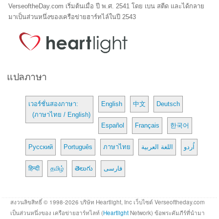
VerseoftheDay.com เริ่มต้นเมื่อ ปี พ.ศ. 2541 โดย เบน สตีด และได้กลาย
มาเป็นส่วนหนึ่งของเครือข่ายฮาร์ทไล์ในปี 2543
แปลภาษา
เวอร์ชั่นสองภาษา:
English
中文
Deutsch
(ภาษาไทย / English)
Español
Français
한국어
Русский
Português
ภาษาไทย
اللغة العربية
اُردو
हिन्दी
தமிழ்
తెలుగు
فارسی
สงวนลิขสิทธิ์ © 1998-2026 บริษัท Heartlight, Inc เว็บไซต์ Verseoftheday.com
เป็นส่วนหนึ่งของ เครือข่ายฮาร์ทไลท์ (
Heartlight
Network) ข้อพระคัมภีร์ที่นำมา