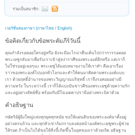
ร่วมเป็นสมาชิก:
เวอร์ชั่นสองภาษา (ภาษาไทย / English)
ข้อคิดเกี่ยวกับข้อพระคัมภีร์วันนี้
คุณกำลังรอคอยใครอยู่หรือ ยังจะมีอะไรน่าตื่นเต้นไปกว่าการรอคอย
พระเยซูกลับมาเพื่อรับเราเข้าสู่สง่าราศีของพระองค์อีกหรือ แต่เราก็
ไม่ใช่รออยู่เฉยๆนะ พระเยซูได้มอบหมายงานให้เราทำ คือเอาเรื่อง
ราวของพระองค์ไปบอกทั่วโลกและทำให้คนมาติดตามพระองค์แบบ
เรา ด้วยฤทธิ์อำนาจของพระวิญญาณบริสุทธิ์ เราจึงรอคอยอย่างมี
ความหวัง ในระหว่างนี้ เราก็ได้แบ่งปันข่าวดีของพระเยซูด้วยความรัก
และอยู่อย่างสัตย์ซื่อ พร้อมกับมีใจเมตตาปรานีอย่างพระบิดาด้วย
คำอธิษฐาน
กษัตริย์ผู้ยิ่งใหญ่แห่งทุกยุคทุกสมัย ขอให้แผ่นดินของพระองค์มาตั้งอยู่
อย่างครบถ้วน และทุกหัวเข่าก้มกราบลงต่อหน้าองค์พระเยซูพระผู้ช่วย
ให้รอด ถ้าเป็นไปได้ขอให้สิ่งนี้เกิดขึ้นในยุคของเราด้วยเถิด อธิษฐาน