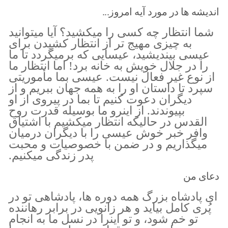
اندیشه ها در مورد آیه امروز...
شما انتظار چه كسى را ميكشيد؟ آيا ميتوانيد
به چيزى مهيج تر از انتظار كشيدن براى
عيسى بينديشيد، عيسايى كه برميگردد تا ما
را در جلال خويش به خانه برد! اما انتظار ما
از نوع غير فعال نيست. عيسى بما مأموريتى
سپرد تا داستان او را به همه جهان ببريم و از
ديگران دعوت كنيم تا بما در پيروى از او
بپيوندند. از اينرو ما بوسيله قدرت روح
القدس در حاليكه انتظار ميكشيم با اشتياق
وافر خبر خوش عيسى را با ديگران درميان
ميگذاريم و در ضمن با خصوصيات و محبت
پدر زندگى ميكنيم.
دعای من
ای پادشاه بزرگ همه دوره ها، پادشاهی تو در
پُری کامل بیاید و هر زانویی در برابر رهاننده
تو خم شود، و تو اینرا در نسل ما به انجام