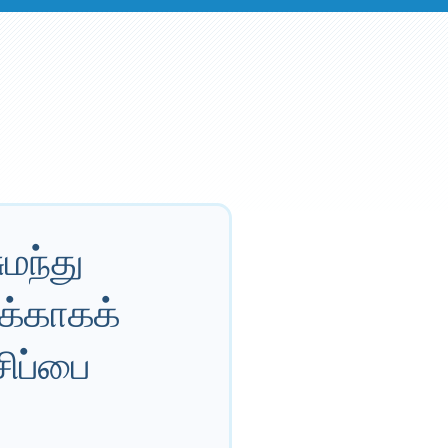
மந்து
மக்காகக்
சிப்பை