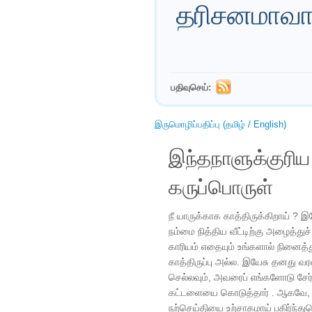
தரிசனமாவார
பதிவுசெய்:
இருமொழிப்பதிப்பு (தமிழ் / English)
இந்தநாளுக்குரி
கருப்பொருள்
நீ யாருக்காக காத்திருக்கிறாய் ?
நம்மை நித்திய வீட்டிற்கு அழைத்து
காரியம் எதையும் உங்களால் நினைத்
காத்திருப்பு அல்ல. இயேசு தனது வரல
செல்லவும், அவரைப் எங்களோடு சேர்
கட்டளையை கொடுத்தார் . ஆகவே, ப
நற்செய்தியை உற்சாகமாய் பகிர்ந்த