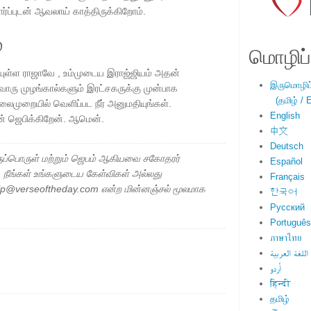
பார்ப்புடன் ஆவலாய் காத்திருக்கிறோம்.
்
மொழிப்ப
்ள ராஜாவே , உம்முடைய இராஜ்ஜியம் அதன்
இருமொழிப்ப
வொரு முழங்கால்களும் இரட்சகருக்கு முன்பாக
(தமிழ் / E
தலைமுறையில் வெளிப்பட நீர் அனுமதியுங்கள்.
English
ுடன் ஜெபிக்கிறேன். ஆமென்.
中文
Deutsch
ப்பொருள் மற்றும் ஜெபம் ஆகியவை சகோதரர்
Español
ு. நீங்கள் உங்களுடைய கேள்விகள் அல்லது
Français
elp@verseoftheday.com என்ற மின்னஞ்சல் மூலமாக
한국어
Русский
Português
ภาษาไทย
اللغة العربية
اُردو
हिन्दी
தமிழ்