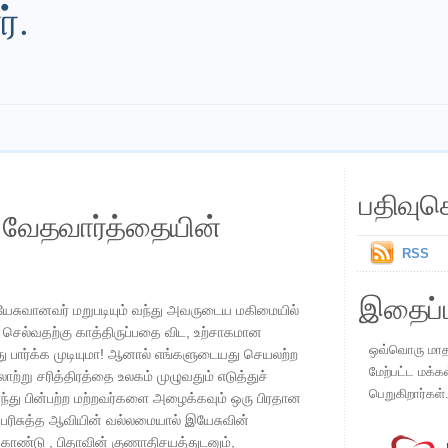
்.
பதிவுச
ய வேதவார்த்தையின்
RSS
இதைப்ப
 இயேசுவானவர் மறுபடியும் வந்து அவருடைய மகிமையில்
ச் செல்வதற்கு காத்திருப்பதை விட, உற்சாகமான
ஒவ்வொரு மாதமு
து பார்க்க முடியுமா! ஆனால் எங்களுடையது செயலற்ற
மேற்பட்ட மக்க
ாற்று சரித்திரத்தை உலகம் முழுவதும் எடுத்துச்
பெறுகிறார்கள்
ந்து பின்பற்ற மற்றவர்களை அழைக்கவும் ஒரு பிரதான
ரிசுத்த ஆவியின் வல்லமையால் இயேசுவின்
ுகொண்டு , பிதாவின் குணாதிசயத்துடனும்,