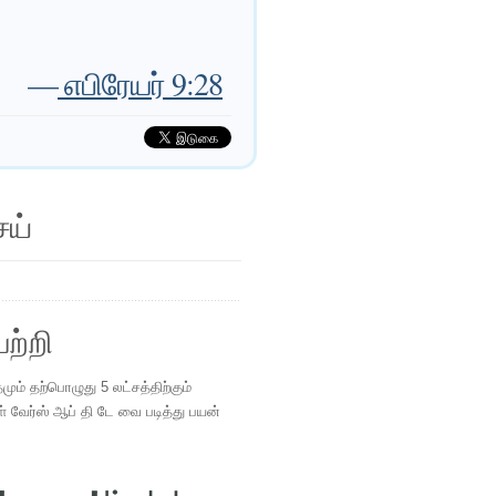
—
எபிரேயர் 9:28
ெய்
ற்றி
ம் தற்பொழுது 5 லட்சத்திற்கும்
ள் வேர்ஸ் ஆப் தி டே வை படித்து பயன்
.