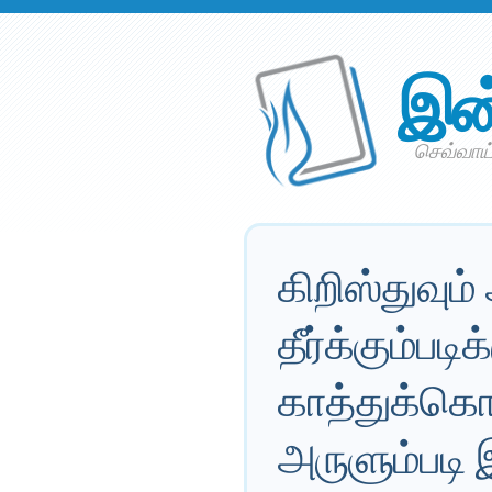
இன
செவ்வாய்
கிறிஸ்துவும
தீர்க்கும்பட
காத்துக்கொண
அருளும்படி 